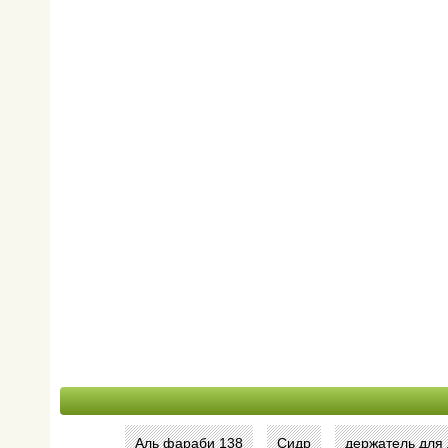
Аль фараби 138
Сидр
держатель для