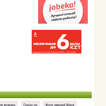
ля мужчин
Горно он
Фото дверей Марк