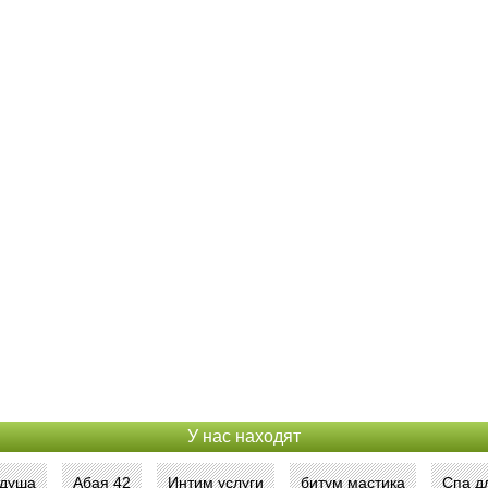
У нас находят
 душа
Абая 42
Интим услуги
битум мастика
Спа д