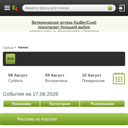
Ветеринарная аптека КазВетСнаб
предлагает большой выбор
ветеринарных препаратов и товаров
Микроавтобусы в Челябинск утром и
для животных.
вечером
Алюминиевые окна, витражи,
Главная
»
Афиша
фасадное остекление,
вентиляционные люки и зенитные
Cocoage - европейская косметология
все
фонари из профиля СИАЛ (Россия)
08 Август
09 Август
10 Август
Суббота
Воскресенье
Понедельник
11 Август
12 Август
13 Август
События на
17.06.2026
Вторник
Среда
Четверг
14 Август
Название
Категория
Расписание
Пятница
Реклама на портале