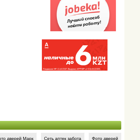
ото дверей Марк
Сеть аптек забота
Фото дверей