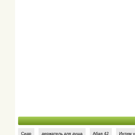
Сидр
держатель для душа
Абая 42
Интим у