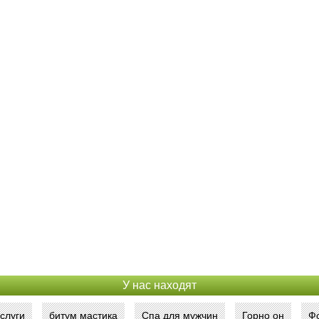
У нас находят
слуги
битум мастика
Спа для мужчин
Горно он
Ф