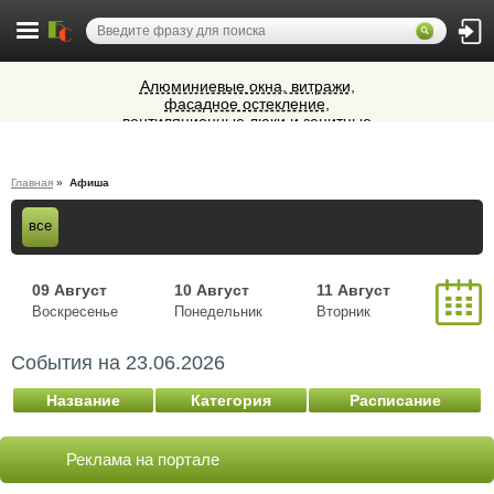
Алюминиевые окна, витражи,
фасадное остекление,
вентиляционные люки и зенитные
Микроавтобусы в Челябинск утром и
фонари из профиля СИАЛ (Россия)
вечером
Cocoage - европейская косметология
Главная
»
Афиша
Ветеринарная аптека КазВетСнаб
все
предлагает большой выбор
ветеринарных препаратов и товаров
для животных.
09 Август
10 Август
11 Август
Воскресенье
Понедельник
Вторник
12 Август
13 Август
14 Август
События на
23.06.2026
Среда
Четверг
Пятница
15 Август
Название
Категория
Расписание
Суббота
Реклама на портале