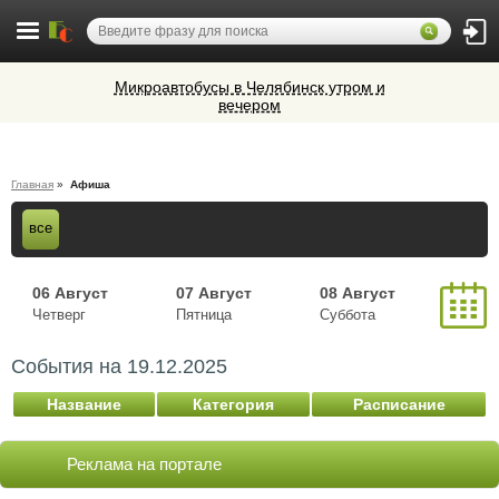
Микроавтобусы в Челябинск утром и
вечером
Cocoage - европейская косметология
Алюминиевые окна, витражи,
Главная
»
Афиша
фасадное остекление,
вентиляционные люки и зенитные
Ветеринарная аптека КазВетСнаб
все
фонари из профиля СИАЛ (Россия)
предлагает большой выбор
ветеринарных препаратов и товаров
для животных.
06 Август
07 Август
08 Август
Четверг
Пятница
Суббота
09 Август
10 Август
11 Август
События на
19.12.2025
Воскресенье
Понедельник
Вторник
12 Август
Название
Категория
Расписание
Среда
Реклама на портале