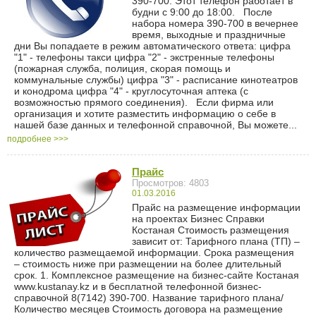
390-700. Этот телефон работает в
будни с 9:00 до 18:00. После
набора номера 390-700 в вечернее
время, выходные и праздничные
дни Вы попадаете в режим автоматического ответа: цифра
"1" - телефоны такси цифра "2" - экстренные телефоны
(пожарная служба, полиция, скорая помощь и
коммунальные службы) цифра "3" - расписание кинотеатров
и конодрома цифра "4" - круглосуточная аптека (с
возможностью прямого соединения). Если фирма или
организация и хотите разместить информацию о себе в
нашей базе данных и телефонной справочной, Вы можете...
подробнее >>>
Прайс
Просмотров: 4803
01.03.2016
Прайс на размещение информации
на проектах Бизнес Справки
Костаная Стоимость размещения
зависит от: Тарифного плана (ТП) –
количество размещаемой информации. Срока размещения
– стоимость ниже при размещении на более длительный
срок. 1. Комплексное размещение на бизнес-сайте Костаная
www.kustanay.kz и в бесплатной телефонной бизнес-
справочной 8(7142) 390-700. Название тарифного плана/
Количество месяцев Стоимость договора на размещение