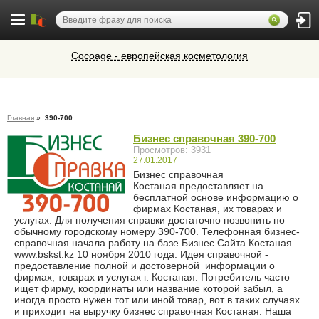
Cocoage - европейская косметология
Микроавтобусы в Челябинск утром и
вечером
Ветеринарная аптека КазВетСнаб
Главная
»
390-700
предлагает большой выбор
ветеринарных препаратов и товаров
Бизнес справочная 390-700
Алюминиевые окна, витражи,
для животных.
Просмотров: 3931
фасадное остекление,
27.01.2017
вентиляционные люки и зенитные
Бизнес справочная
фонари из профиля СИАЛ (Россия)
Костаная предоставляет на
бесплатной основе информацию о
фирмах Костаная, их товарах и
услугах. Для получения справки достаточно позвонить по
обычному городскому номеру 390-700. Телефонная бизнес-
справочная начала работу на базе Бизнес Сайта Костаная
www.bskst.kz 10 ноября 2010 года. Идея справочной -
предоставление полной и достоверной информации о
фирмах, товарах и услугах г. Костаная. Потребитель часто
ищет фирму, координаты или название которой забыл, а
иногда просто нужен тот или иной товар, вот в таких случаях
и приходит на выручку бизнес справочная Костаная. Наша