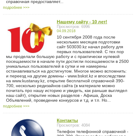
справочная предоставляет...
подробнее >>>
Нашему сайту - 10 лет!
Просмотров: 6996
04.09.2018
10 сентября 2008 года после
нескольких месяцев подготовки
сайт 503030.kz начал работу для
первых пользователей. С тех пор
мы проделали большую работу и с практически нулевой
посещаемости в начале пути достигли посещаемости в 2500
уникальных пользователей в сутки и не намерены
останавливаться на достигнутом. Многое можно вспомнить:
и переезд на другие домены - www.bskst.kz и впоследствии
на www.kustanay.kz, открытие бесплатной справочной 390-
700, несколько редизайнов сайта (в материале можно
почитать про нашу историю и увидеть, как раньше выглядел
наш сайт), открытие новых разделов - Афиша, Доска
Объявлений, проведение конкурсов и т.д. и т.п. Но...
подробнее >>>
Контакты
Просмотров: 4084
Телефон телефонной справочной -