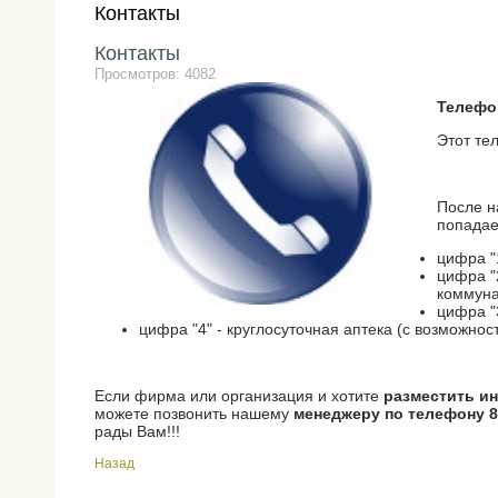
Контакты
Контакты
Просмотров: 4082
Телефон
Этот те
После н
попадае
цифра "
цифра "
коммуна
цифра "
цифра "4" - круглосуточная аптека (с возможно
Если фирма или организация и хотите
разместить 
можете позвонить нашему
менеджеру по телефону 8(
рады Вам!!!
Назад