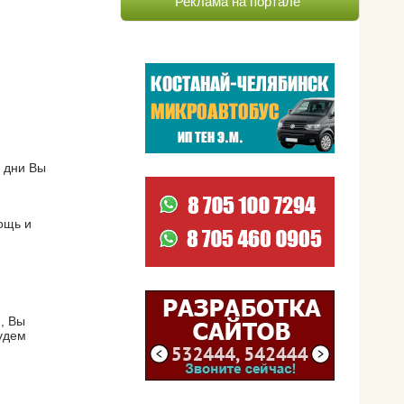
Реклама на портале
 дни Вы
ощь и
, Вы
удем