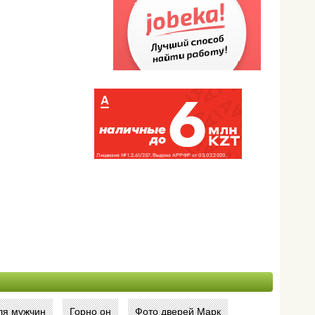
ля мужчин
Горно он
Фото дверей Марк