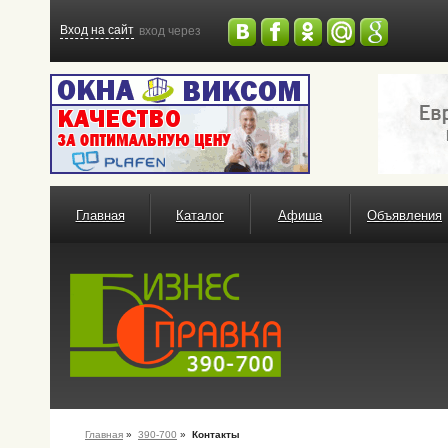
Вход на сайт
вход через
Главная
Каталог
Афиша
Объявления
Главная
»
390-700
»
Контакты