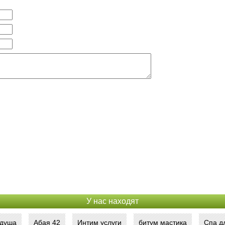
У нас находят
 душа
Абая 42
Интим услуги
битум мастика
Спа д