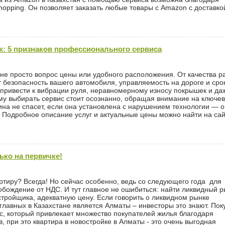
opping. Он позволяет заказать любые товары с Amazon с доставко
: 5 признаков профессионального сервиса
е просто вопрос цены или удобного расположения. От качества р
 безопасность вашего автомобиля, управляемость на дороге и сро
привести к вибрации руля, неравномерному износу покрышек и да
му выбирать сервис стоит осознанно, обращая внимание на ключе
зина не спасет, если она установлена с нарушением технологии — 
 Подробное описание услуг и актуальные цены можно найти на са
ько на первичке!
ртиру? Всегда! Но сейчас особенно, ведь со следующего года для
обождение от НДС. И тут главное не ошибиться: найти ликвидный р
тройщика, адекватную цену. Если говорить о ликвидном рынке
главных в Казахстане является Алматы – инвесторы это знают. Пок
с, который привлекает множество покупателей жилья благодаря
 при это квартира в новостройке в Алматы - это очень выгодная