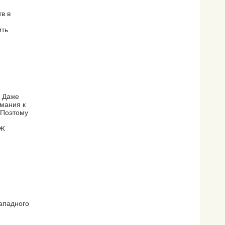
в в
ить
. Даже
имания к
 Поэтому
ЕЖ
западного