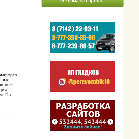
Реклама на портале
комфорта
янные
раняет
кции
м. По