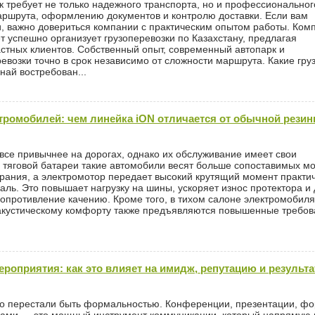
к требует не только надежного транспорта, но и профессиональног
ршрута, оформлению документов и контролю доставки. Если вам
, важно довериться компании с практическим опытом работы. Ком
т успешно организует грузоперевозки по Казахстану, предлагая
стных клиентов. Собственный опыт, современный автопарк и
возки точно в срок независимо от сложности маршрута. Какие гру
най востребован...
ромобилей: чем линейка iON отличается от обычной рези
все привычнее на дорогах, однако их обслуживание имеет свои
й тяговой батареи такие автомобили весят больше сопоставимых м
орания, а электромотор передает высокий крутящий момент практи
аль. Это повышает нагрузку на шины, ускоряет износ протектора и
сопротивление качению. Кроме того, в тихом салоне электромобиля
к акустическому комфорту также предъявляются повышенные требов
роприятия: как это влияет на имидж, репутацию и результ
о перестали быть формальностью. Конференции, презентации, ф