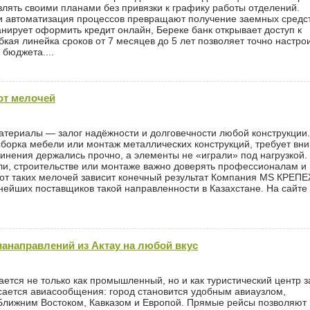
лять своими планами без привязки к графику работы отделений.
и автоматизация процессов превращают получение заемных средст
анирует оформить кредит онлайн, Береке банк открывает доступ к
бкая линейка сроков от 7 месяцев до 5 лет позволяет точно настро
бюджета....
 от мелочей
териалы — залог надёжности и долговечности любой конструкции
сборка мебели или монтаж металлических конструкций, требует вн
динения держались прочно, а элементы не «играли» под нагрузкой.
ли, строительстве или монтаже важно доверять профессионалам и
 от таких мелочей зависит конечный результат Компания MS КРЕП
йших поставщиков такой направленности в Казахстане. На сайте
направлений из Актау на любой вкус
ается не только как промышленный, но и как туристический центр 
асается авиасообщения: город становится удобным авиаузлом,
Ближним Востоком, Кавказом и Европой. Прямые рейсы позволяют