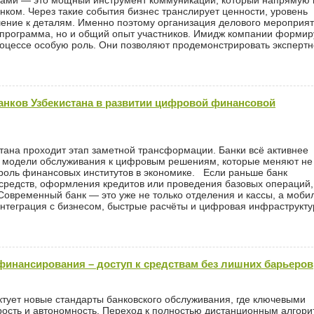
рами — это мощный инструмент коммуникации, который напрямую 
нком. Через такие события бизнес транслирует ценности, уровень
ение к деталям. Именно поэтому организация делового мероприя
ко программа, но и общий опыт участников. Имидж компании формир
оцессе особую роль. Они позволяют продемонстрировать экспертн
банков Узбекистана в развитии цифровой финансовой
тана проходит этап заметной трансформации. Банки всё активнее
й модели обслуживания к цифровым решениям, которые меняют не
у роль финансовых институтов в экономике. Если раньше банк
 средств, оформления кредитов или проведения базовых операций,
Современный банк — это уже не только отделения и кассы, а моби
нтеграция с бизнесом, быстрые расчёты и цифровая инфраструкту
инансирования – доступ к средствам без лишних барьеров
тует новые стандарты банковского обслуживания, где ключевыми
рость и автономность. Переход к полностью дистанционным алгор