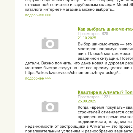
отлаженной логистике и зарубежным складам Meest Sh
каталога интернет-магазина можно выбрать...
подробнее >>>
Как выбрать шиномонтаж
Просмотров: 828
21.10.2025
Выбор шиномонтажа — это н
мастеров напрямую зависит
шин. Плохой монтаж может 
аварийной ситуации. Поэто
детали. Важно помнить, что даже новая и дорогая ре
монтаже быстро сведут на нет все преимущества шин.
https://aikos.kz/services/shinomontazhnye-uslugi/...
подробнее >>>
Квартира в Алматы? Тол
Просмотров: 1221
25.09.2025
Когда «время покупать» ква
строителей отменяется осв
проверенного временем зас
недвижимости, то одним из 
недвижимости от застройщика в Алматы — это процес
привлекательным условиям и разнообразию вариантов,