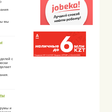
о
пания
зы мы
ны
оделей с
чески
 делает
ания.
аты
орумы и