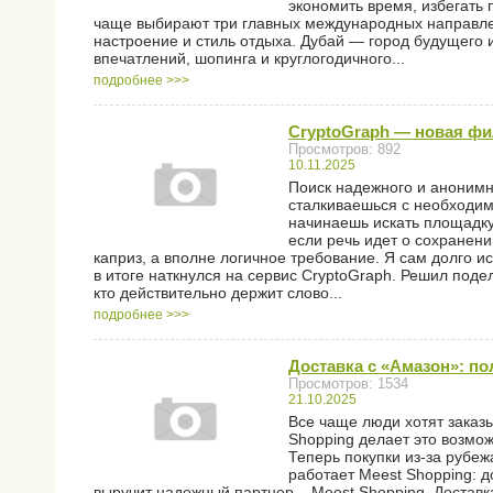
экономить время, избегать 
чаще выбирают три главных международных направлени
настроение и стиль отдыха. Дубай — город будущего 
впечатлений, шопинга и круглогодичного...
подробнее >>>
CryptoGraph — новая ф
Просмотров: 892
10.11.2025
Поиск надежного и анонимн
сталкиваешься с необходим
начинаешь искать площадку
если речь идет о сохранен
каприз, а вполне логичное требование. Я сам долго и
в итоге наткнулся на сервис CryptoGraph. Решил поде
кто действительно держит слово...
подробнее >>>
Доставка с «Амазон»: по
Просмотров: 1534
21.10.2025
Все чаще люди хотят заказ
Shopping делает это возмо
Теперь покупки из-за рубеж
работает Meest Shopping: д
выручит надежный партнер – Meest Shopping. Достав