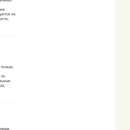
влияет
тия
уется из
ость,
 только
 то
льные
ра,
итмам