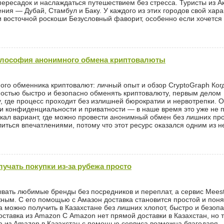
пересадок и наслаждаться путешествием без стресса. Туристы из Ак
я — Дубай, Стамбул и Баку. У каждого из этих городов свой хара
и восточной роскоши Безусловный фаворит, особенно если хочется
илософия анонимного обмена криптовалюты
ого обменника криптовалют: личный опыт и обзор CryptoGraph Ког
остью быстро и безопасно обменять криптовалюту, первым делом
, где процесс проходит без излишней бюрократии и нервотрепки. 
ии конфиденциальности и приватности — в наше время это уже не 
скал вариант, где можно провести анонимный обмен без лишних про
литься впечатлениями, потому что этот ресурс оказался одним из н
лучать покупки из-за рубежа просто
ывать любимые бренды без посредников и переплат, а сервис Mees
жным. С его помощью с Амазон доставка становится простой и поня
а можно получить в Казахстане без лишних хлопот, быстро и безопа
оставка из Amazon С Amazon нет прямой доставки в Казахстан, но т
ка из Amazon в Казахстан с помощью сервиса возможна благодаря