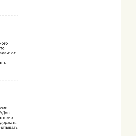
ного
сто
дач: от
сть
азии
АДов,
детские
одержать
учитывать