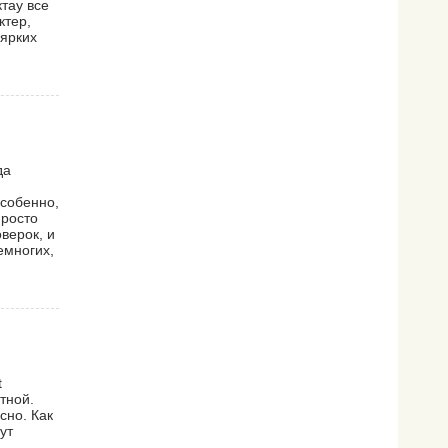
тау все
ктер,
 ярких
да
Особенно,
просто
верок, и
емногих,
t
тной.
сно. Как
ут