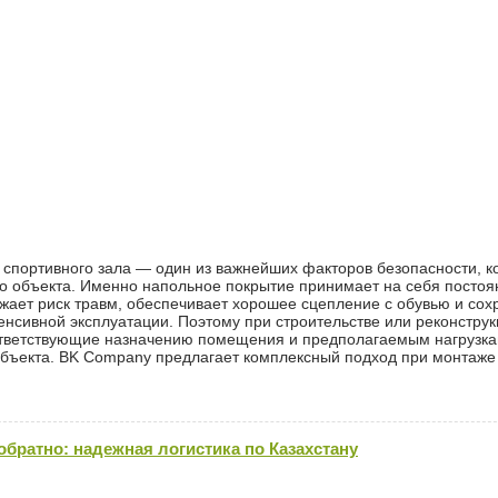
 спортивного зала — один из важнейших факторов безопасности, 
го объекта. Именно напольное покрытие принимает на себя посто
ижает риск травм, обеспечивает хорошее сцепление с обувью и сох
енсивной эксплуатации. Поэтому при строительстве или реконстру
ответствующие назначению помещения и предполагаемым нагрузка
объекта. BK Company предлагает комплексный подход при монтаже
.
обратно: надежная логистика по Казахстану