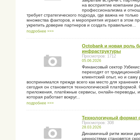
закрытые встречи с партне
на восприятие компании ры
профессионализма и отнош
требует стратегического подхода, где важна не толь
множества факторов, и мероприятия играют в этом пр
укрепить доверие партнеров и создать правильное...
подробнее >>>
Octobank и новая роль 
инфраструктуры
Просмотров: 1712
05.06.2026
Финансовый сектор Узбекис
переходят от традиционно
клиентский опыт, но и сам
воспринимался прежде всего как место для хранения
сегодня он становится технологической платформой. 
приложения, платёжные сервисы, онлайн-переводы, и
которая работает вокруг...
подробнее >>>
Технологичный формат ф
Просмотров: 308
28.03.2026
Динамичный ритм жизни дик
ценностями становятся ско