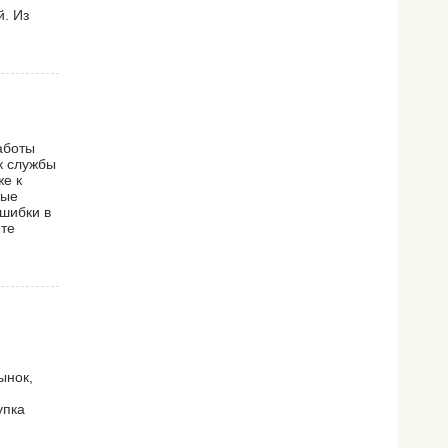
й. Из
аботы
к службы
же к
вые
ошибки в
йте
ынок,
упка