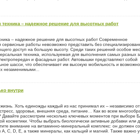
техника – надежное решение для высотных работ
хника – надежное решение для высотных работ Современное
и сервисные работы невозможно представить без специализирован
щего доступ на большую высоту. Среди таких решений особое ме
ерсальная техника, используемая для выполнения самых разных за
лектропередач и фасадных работ. Автовышки представляют собой
ное шасси, что обеспечивает им высокую мобильность и возможно
их незаменимыми...
ько внутри
жизнь. Хоть единожды каждый из нас принимал их – независимо от
 стресс, здоровье, внешняя среда, питание… Как во всем многообр
 Давайте рассмотрим несколько ключевых моментов при выборе Б
ой косметики. Чтобы выбрать биологически активные добавки или 
ратите внимание на витаминно-минеральный комплекс: он должен с
, C, D, E, а также минералы, как кальций и магний. Также важно 