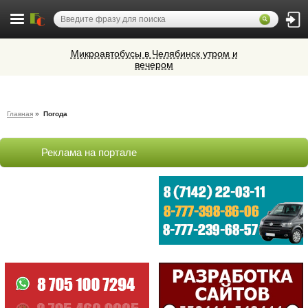
Микроавтобусы в Челябинск утром и
вечером
Cocoage - европейская косметология
Ветеринарная аптека КазВетСнаб
Главная
»
Погода
предлагает большой выбор
ветеринарных препаратов и товаров
Алюминиевые окна, витражи,
для животных.
фасадное остекление,
Реклама на портале
вентиляционные люки и зенитные
фонари из профиля СИАЛ (Россия)