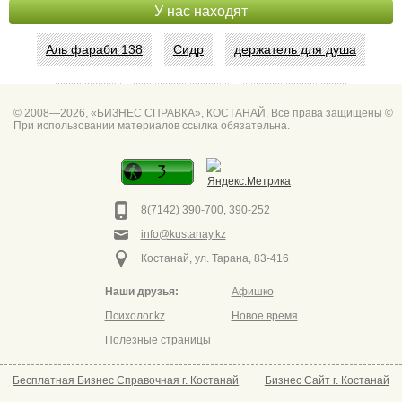
У нас находят
Аль фараби 138
Сидр
держатель для душа
Абая 42
Интим услуги
битум мастика
© 2008—2026, «БИЗНЕС СПРАВКА», КОСТАНАЙ, Все права защищены ©
При использовании материалов ссылка обязательна.
Спа для мужчин
Горно он
Фото дверей Марк
Сеть аптек забота
8(7142) 390-700, 390-252
info@kustanay.kz
Костанай, ул. Тарана, 83-416
Наши друзья:
Афишко
Психолог.kz
Новое время
Полезные страницы
Бесплатная Бизнес Справочная г. Костанай
Бизнес Сайт г. Костанай