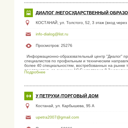
ДИАЛОГ /НЕГОСУДАРСТВЕННЫЙ ОБРАЗ
КОСТАНАЙ, ул. Толстого, 52, 3 этаж (вход чере
info-dialog@list.ru
Просмотров: 25276
Информационно-образовательный центр "Диалог" пред
специалистов по профильным и техническим направле
более 40 специальностям, востребованных на рынке тр
предприятия, со знанием 1С:Бухгалтерия 8.2+юридиче
Подробнее
кассир + 1С психолог юрист дизайнеры всех направл
менеджеры по пяти специализациям флорист массажи
официант-бармен языковые курсы (все уровни) операт
У ПЕТРУХИ /ТОРГОВЫЙ ДОМ
Костанай, ул. Карбышева, 95 А
upetra2007@gmail.com