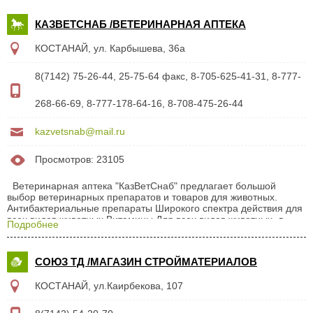
КАЗВЕТСНАБ /ВЕТЕРИНАРНАЯ АПТЕКА
КОСТАНАЙ, ул. Карбышева, 36а
8(7142) 75-26-44, 25-75-64 факс, 8-705-625-41-31, 8-777-
268-66-69, 8-777-178-64-16, 8-708-475-26-44
kazvetsnab@mail.ru
Просмотров: 23105
Ветеринарная аптека "КазВетСнаб" предлагает большой
выбор ветеринарных препаратов и товаров для животных.
Антибактериальные препараты Широкого спектра действия для
всех видов животных Витамины Для всех видов животных- в
Подробнее
отдельном виде и в смесях, в виде инъекционных растворов,
оральных растворов и порошков, Гормональные стимуляторы
Для искусственного осеменения для всех видов животных
СОЮЗ ТД /МАГАЗИН СТРОЙМАТЕРИАЛОВ
Грунты и растения для аквариума Дезинфектанты Растворы,
шипучие таблетки, порошки Зоошампуни Заменители цельного
КОСТАНАЙ, ул.Каирбекова, 107
молока ЗЦМ 1% и ЗЦМ 16% Инструментарий Шприцы, иглы,
спринцовки, скальпеля, пипетки Иммуностимуляторы
Препараты...