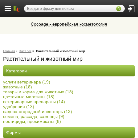
Cocoage - европейская косметология
Алюминиевые окна, витражи,
фасадное остекление,
вентиляционные люки и зенитные
Ветеринарная аптека КазВетСнаб
фонари из профиля СИАЛ (Россия)
Главная
»
Каталог
»
Растительный и животный мир
предлагает большой выбор
Растительный и животный мир
ветеринарных препаратов и товаров
Микроавтобусы в Челябинск утром и
для животных.
вечером
Категории
услуги ветеринара (19)
животные (18)
товары и корма для животных (18)
цветочные магазины (18)
ветеринарные препараты (14)
удобрения (13)
садово-огородный инвентарь (13)
семена, рассада, саженцы (9)
пестициды, ядохимикаты (8)
Фирмы