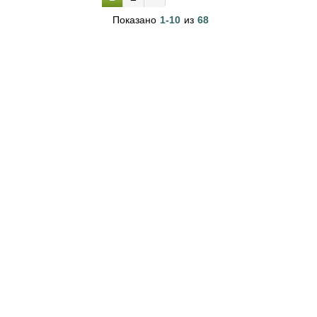
др.) Витамины для животных Лакомства Наполнители
(древесные, комкующиеся, впитывающие, селикогелиевые)
Показано
1-10
из
68
Когтеточки Домики Переноски,...