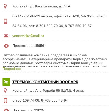
Костанай, ул. Касымканова, д. 74 А
8(7142) 54-04-39 аптека, офис: 21-13-28, 54-70-36, факс:
54-64-96, опт: 8-701-522-79-34, 8-707-550-70-57
vetserviskz@mail.ru
Просмотров: 15956
Оптово-розничная компания предлагает в широком
ассортименте: Ветеринарные препараты Корма для животных
Кормовые добавки Зоотовары Инструментарий Консультации
специалистов Это и многое другое Вы найдете у нас – в наших
Подробнее
ветеринарных аптеках! Вниманию сельхозпроизводителей,
владельцев крестьянских хозяйств и крупных фермеров -
предлагаем наш товар по оптовым ценам! Ветеринарные
ТЕРЕМОК /КОНТАКТНЫЙ ЗООПАРК
аптеки розничной торговли: Ветеринарная аптека №1 Адрес: г.
Костанай, ул. Дулатова, 94 Тел.: 8(7142) 54-10-45 Район,
Костанай, ул. Аль-Фараби 65 (ЦУМ), 4 этаж
ориентир: Центральный рынок, ателье "Север" Режим работы: с
9:00 до 18:00, ВС с 9:00 до 17:00 Ветеринарная...
8-705-109-74-08, 8-705-558-45-94
Просмотров: 23025