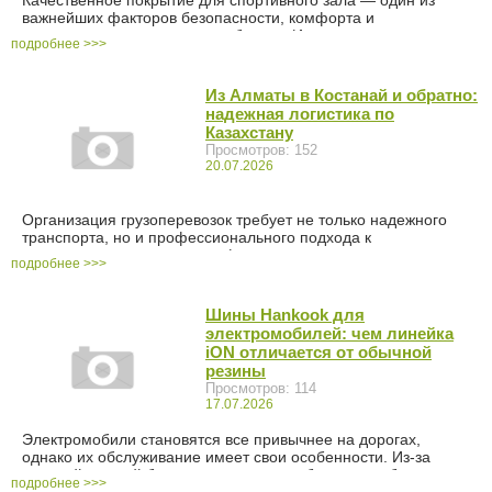
Качественное покрытие для спортивного зала — один из
важнейших факторов безопасности, комфорта и
долговечности спортивного объекта. Именно напольное
подробнее >>>
покрытие принимает на себя постоянные динамические
нагрузки, снижает риск травм, обеспечивает хорошее
сцепление с обувью и сохраняет свои свойства даже при
Из Алматы в Костанай и обратно:
интенсивной эксплуатации. Поэтому при строительстве или
надежная логистика по
реконструкции спортивных объектов важно выбирать
Казахстану
материалы, соответствующие назначению помещения и
Просмотров: 152
предполагаемым нагрузкам. По сути, оно является главным
20.07.2026
спортивным инвентарем объекта. BK Company предлагает
комплексный подход при монтаже покрытия для спортивного
зала: подбор материалов,...
Организация грузоперевозок требует не только надежного
транспорта, но и профессионального подхода к
планированию маршрута, оформлению документов и
подробнее >>>
контролю доставки. Если вам необходимы грузоперевозки,
важно довериться компании с практическим опытом работы.
Компания SAF Логистика уже много лет успешно организует
Шины Hankook для
грузоперевозки по Казахстану, предлагая комплексные
электромобилей: чем линейка
логистические решения для бизнеса и частных клиентов.
iON отличается от обычной
Собственный опыт, современный автопарк и
резины
профессиональная команда позволяют выполнять перевозки
Просмотров: 114
точно в срок независимо от сложности маршрута. Какие
17.07.2026
грузы мы перевозим В Казахстане грузоперевозки Алматы
Костанай востребован...
Электромобили становятся все привычнее на дорогах,
однако их обслуживание имеет свои особенности. Из-за
тяжелой тяговой батареи такие автомобили весят больше
подробнее >>>