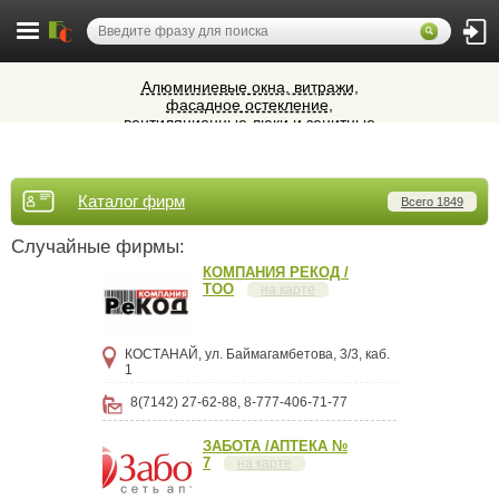
Алюминиевые окна, витражи,
фасадное остекление,
вентиляционные люки и зенитные
Микроавтобусы в Челябинск утром и
фонари из профиля СИАЛ (Россия)
вечером
Cocoage - европейская косметология
Каталог фирм
Всего 1849
Ветеринарная аптека КазВетСнаб
предлагает большой выбор
Случайные фирмы:
ветеринарных препаратов и товаров
КОМПАНИЯ РЕКОД /
для животных.
ТОО
на карте
КОСТАНАЙ, ул. Баймагамбетова, 3/3, каб.
1
8(7142) 27-62-88, 8-777-406-71-77
ЗАБОТА /АПТЕКА №
7
на карте