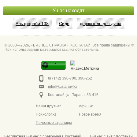
У нас находят
Аль фараби 138
Сидр
держатель для душа
Абая 42
Интим услуги
битум мастика
© 2008—2026, «БИЗНЕС СПРАВКА», КОСТАНАЙ, Все права защищены ©
При использовании материалов ссылка обязательна.
Спа для мужчин
Горно он
Фото дверей Марк
Сеть аптек забота
8(7142) 390-700, 390-252
info@kustanay.kz
Костанай, ул. Тарана, 83-416
Наши друзья:
Афишко
Психолог.kz
Новое время
Полезные страницы
Бесплатная Бизнес Справочная г. Костанай
Бизнес Сайт г. Костанай