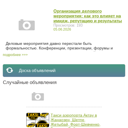
сопоставимых моделей с двигателем внутреннего сгорания,
а электромотор передает высокий крутящий момент
практически сразу после нажатия на педаль. Это повышает
Организация делового
нагрузку на шины, ускоряет износ протектора и делает
мероприятия: как это влияет на
особенно важными устойчивость, прочность и низкое
имидж, репутацию и результаты
сопротивление качению. Кроме того, в тихом салоне
Просмотров: 193
электромобиля заметнее шум от контакта колес с дорогой,
05.06.2026
поэтому к акустическому комфорту также предъявляются
повышенные требования. Именно поэтому для
электромобиля недостаточно...
Деловые мероприятия давно перестали быть
формальностью. Конференции, презентации, форумы и
закрытые встречи с партнерами — это мощный инструмент
подробнее >>>
коммуникации, который напрямую влияет на восприятие
компании рынком. Через такие события бизнес транслирует
ценности, уровень профессионализма и отношение к
Доска объявлений
деталям. Именно поэтому организация делового
мероприятия требует стратегического подхода, где важна не
только программа, но и общий опыт участников. Имидж
Случайные объявления
компании формируется из множества факторов, и
мероприятия играют в этом процессе особую роль. Они
позволяют продемонстрировать экспертность, укрепить
доверие партнеров и создать правильное...
Tакси аэропорта Актау в
Жанаозен, Шетпе,
Жетыбай, Форт-Шевченко,