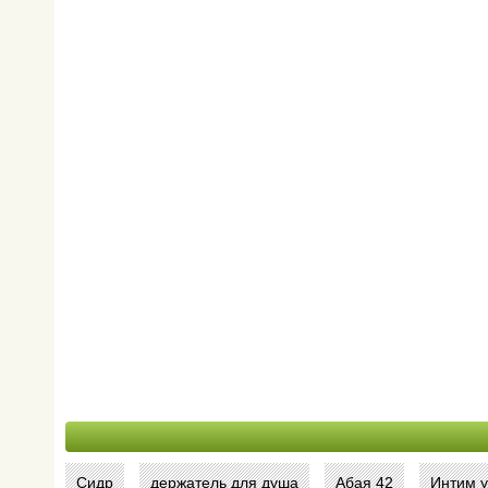
Сидр
держатель для душа
Абая 42
Интим у