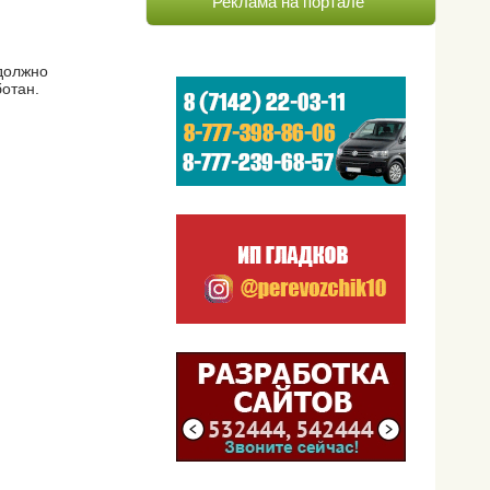
Реклама на портале
 должно
отан.