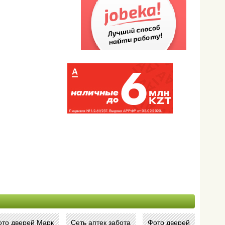
ото дверей Марк
Сеть аптек забота
Фото дверей