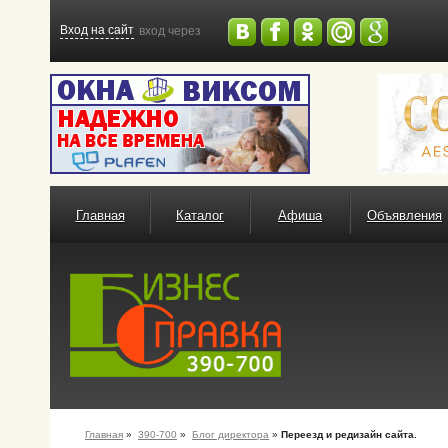
Вход на сайт
вход через
Главная
Каталог
Афиша
Объявления
Главная
»
390-700
»
Блог директора
»
Переезд и редизайн сайта.