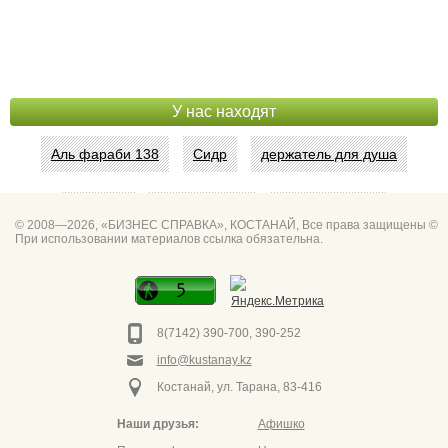
У нас находят
Аль фараби 138
Сидр
держатель для душа
Абая 42
Интим услуги
битум мастика
© 2008—2026, «БИЗНЕС СПРАВКА», КОСТАНАЙ, Все права защищены ©
При использовании материалов ссылка обязательна.
Спа для мужчин
Горно он
Фото дверей Марк
Сеть аптек забота
8(7142) 390-700, 390-252
info@kustanay.kz
Костанай, ул. Тарана, 83-416
Наши друзья:
Афишко