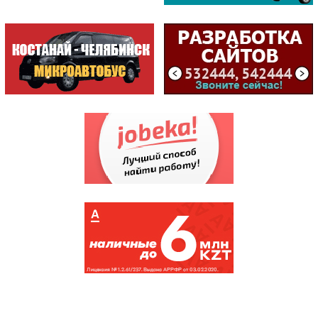
Популярные объявления
Продам, Пищевая...
Продам, Apple i...
(5563)
Продам, Apple i...
(5324)
Шуба нутриевая
(5059)
туристические
(5017)
Продам, Вакуумн...
(4971)
Продам, Бытовая...
(4968)
Гарантированное кредитное
предложение с процентной ставкой
2%
(4812)