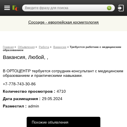
Cocoage - европейская косметология
Ветеринарная аптека КазВетСнаб
предлагает большой выбор
ветеринарных препаратов и товаров
Алюминиевые окна, витражи,
для животных.
Главная
»
Объявления
»
Работа
»
Вакансии
»
Требуется работник с медицинским
фасадное остекление,
образованием
вентиляционные люки и зенитные
Микроавтобусы в Челябинск утром и
Вакансия, Любой, ,
фонари из профиля СИАЛ (Россия)
вечером
В ОРТОЦЕНТР тербуется сотрудник-консультант с медицинским
образованием и практическими навыками.
+7-778-743-30-86
Количество просмотров :
4710
Дата размещения :
29.05.2024
Разместил :
admin
Похожие объявления