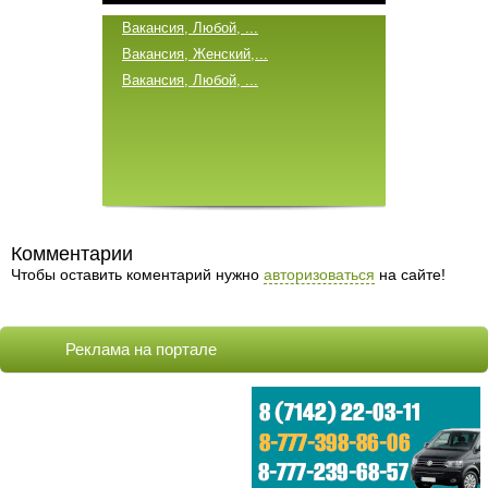
Вакансия, Любой, ...
Вакансия, Женский,...
Вакансия, Любой, ...
Случайные объявления
Комментарии
Чтобы оставить коментарий нужно
авторизоваться
на сайте!
Такси Актау в КазАЗОТ, Маэк,
Часовая, Кендирли, Риксос,
ТриофЛайф, O'mir Gla...
Реклама на портале
Продам, Apple i...
Ясновидение. Приворот. Любовная
магия.
Продам, Pioneer...
Продам, Установ...