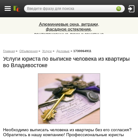
Алюминиевые окна, витражи,
фасадное остекление,
вентиляционные люки и зенитные
Ветеринарная аптека КазВетСнаб
фонари из профиля СИАЛ (Россия)
предлагает большой выбор
ветеринарных препаратов и товаров
Cocoage - европейская косметология
для животных.
Главная
»
Объявления
»
Услуги
»
Деловые
»
1730064911
Услуги юриста по выписке человека из квартиры
Микроавтобусы в Челябинск утром и
во Владивостоке
вечером
Необходимо выписать человека из квартиры без его согласия?
Обратитесь в нашу компанию! Профессиональные юристы