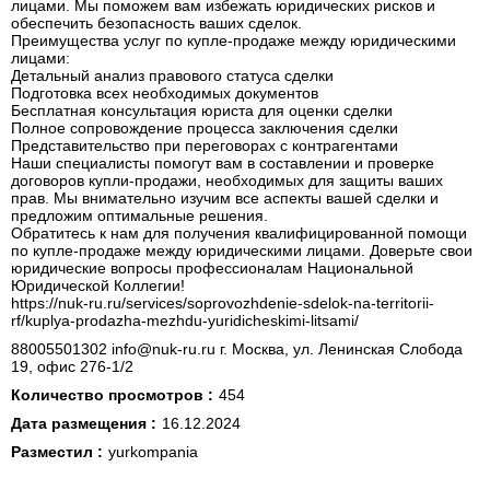
лицами. Мы поможем вам избежать юридических рисков и
обеспечить безопасность ваших сделок.
Преимущества услуг по купле-продаже между юридическими
лицами:
Детальный анализ правового статуса сделки
Подготовка всех необходимых документов
Бесплатная консультация юриста для оценки сделки
Полное сопровождение процесса заключения сделки
Представительство при переговорах с контрагентами
Наши специалисты помогут вам в составлении и проверке
договоров купли-продажи, необходимых для защиты ваших
прав. Мы внимательно изучим все аспекты вашей сделки и
предложим оптимальные решения.
Обратитесь к нам для получения квалифицированной помощи
по купле-продаже между юридическими лицами. Доверьте свои
юридические вопросы профессионалам Национальной
Юридической Коллегии!
https://nuk-ru.ru/services/soprovozhdenie-sdelok-na-territorii-
rf/kuplya-prodazha-mezhdu-yuridicheskimi-litsami/
88005501302 info@nuk-ru.ru г. Москва, ул. Ленинская Слобода
19, офис 276-1/2
Количество просмотров :
454
Дата размещения :
16.12.2024
Разместил :
yurkompania