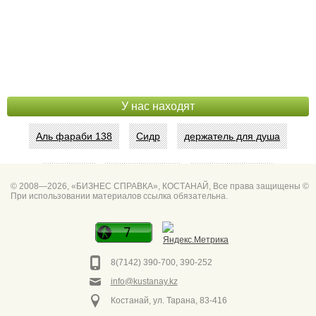
У нас находят
Аль фараби 138
Сидр
держатель для душа
Абая 42
Интим услуги
битум мастика
© 2008—2026, «БИЗНЕС СПРАВКА», КОСТАНАЙ, Все права защищены ©
При использовании материалов ссылка обязательна.
Спа для мужчин
Горно он
Фото дверей Марк
Сеть аптек забота
8(7142) 390-700, 390-252
info@kustanay.kz
Костанай, ул. Тарана, 83-416