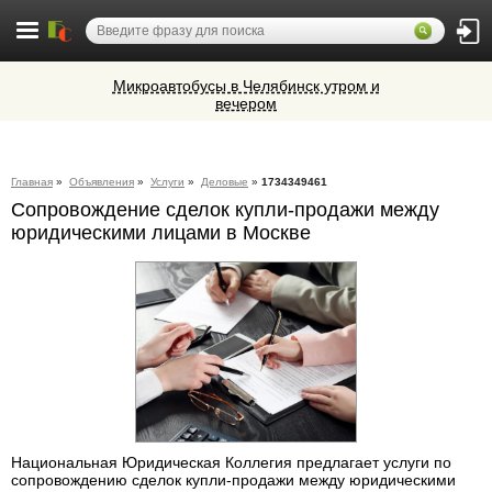
Микроавтобусы в Челябинск утром и
вечером
Алюминиевые окна, витражи,
фасадное остекление,
вентиляционные люки и зенитные
Cocoage - европейская косметология
фонари из профиля СИАЛ (Россия)
Главная
»
Объявления
»
Услуги
»
Деловые
»
1734349461
Сопровождение сделок купли-продажи между
Ветеринарная аптека КазВетСнаб
юридическими лицами в Москве
предлагает большой выбор
ветеринарных препаратов и товаров
для животных.
Национальная Юридическая Коллегия предлагает услуги по
сопровождению сделок купли-продажи между юридическими