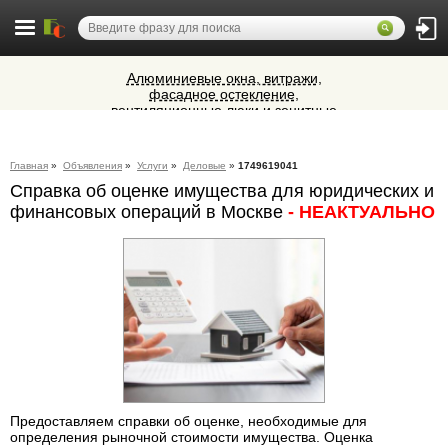
Алюминиевые окна, витражи,
фасадное остекление,
вентиляционные люки и зенитные
Микроавтобусы в Челябинск утром и
фонари из профиля СИАЛ (Россия)
вечером
Cocoage - европейская косметология
Главная
»
Объявления
»
Услуги
»
Деловые
»
1749619041
Справка об оценке имущества для юридических и
Ветеринарная аптека КазВетСнаб
финансовых операций в Москве
- НЕАКТУАЛЬНО
предлагает большой выбор
ветеринарных препаратов и товаров
для животных.
Предоставляем справки об оценке, необходимые для
определения рыночной стоимости имущества. Оценка