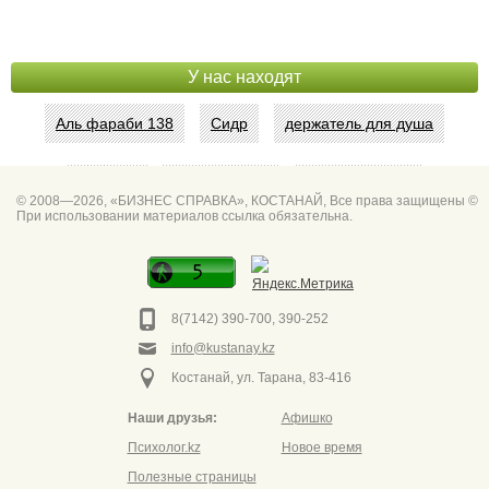
У нас находят
Аль фараби 138
Сидр
держатель для душа
Абая 42
Интим услуги
битум мастика
© 2008—2026, «БИЗНЕС СПРАВКА», КОСТАНАЙ, Все права защищены ©
При использовании материалов ссылка обязательна.
Спа для мужчин
Горно он
Фото дверей Марк
Сеть аптек забота
8(7142) 390-700, 390-252
info@kustanay.kz
Костанай, ул. Тарана, 83-416
Наши друзья:
Афишко
Психолог.kz
Новое время
Полезные страницы