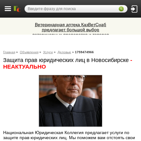
Ветеринарная аптека КазВетСнаб
предлагает большой выбор
ветеринарных препаратов и товаров
Алюминиевые окна, витражи,
для животных.
фасадное остекление,
вентиляционные люки и зенитные
Микроавтобусы в Челябинск утром и
фонари из профиля СИАЛ (Россия)
Главная
»
Объявления
»
Услуги
»
Деловые
»
1759474966
вечером
Защита прав юридических лиц в Новосибирске
-
Cocoage - европейская косметология
НЕАКТУАЛЬНО
Национальная Юридическая Коллегия предлагает услуги по
защите прав юридических лиц. Мы поможем вам отстоять свои