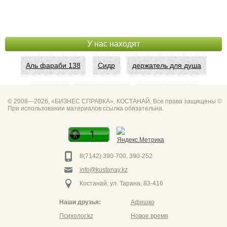
У нас находят
Аль фараби 138
Сидр
держатель для душа
Абая 42
Интим услуги
битум мастика
© 2008—2026, «БИЗНЕС СПРАВКА», КОСТАНАЙ, Все права защищены ©
При использовании материалов ссылка обязательна.
Спа для мужчин
Горно он
Фото дверей Марк
Сеть аптек забота
8(7142) 390-700, 390-252
info@kustanay.kz
Костанай, ул. Тарана, 83-416
Наши друзья:
Афишко
Психолог.kz
Новое время