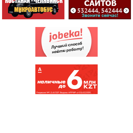
Продам, Apple i...
(5324)
Шуба нутриевая
(5059)
туристические
(5018)
Продам, Вакуумн...
(4971)
Продам, Бытовая...
(4968)
Гарантированное кредитное
предложение с процентной ставкой
2%
(4813)