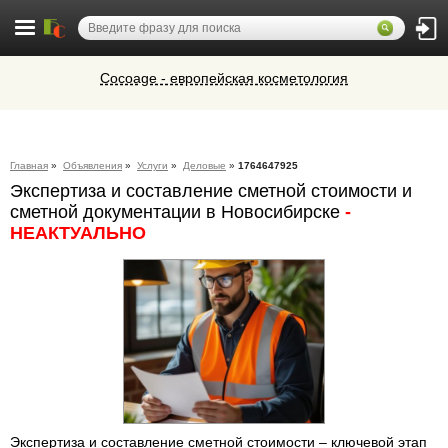
Cocoage - европейская косметология
Алюминиевые окна, витражи,
фасадное остекление,
вентиляционные люки и зенитные
Ветеринарная аптека КазВетСнаб
фонари из профиля СИАЛ (Россия)
Главная
»
Объявления
»
Услуги
»
Деловые
»
1764647925
предлагает большой выбор
Экспертиза и составление сметной стоимости и
ветеринарных препаратов и товаров
Микроавтобусы в Челябинск утром и
для животных.
сметной документации в Новосибирске
-
вечером
НЕАКТУАЛЬНО
Экспертиза и составление сметной стоимости – ключевой этап