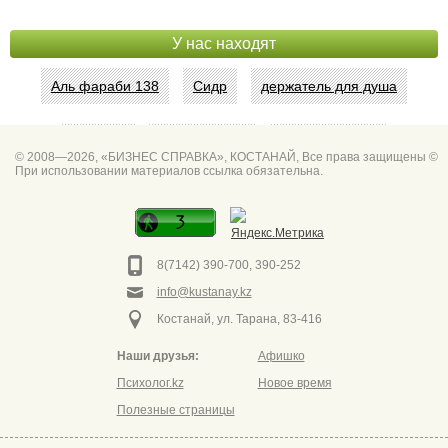
У нас находят
Аль фараби 138
Сидр
держатель для душа
Абая 42
Интим услуги
битум мастика
© 2008—2026, «БИЗНЕС СПРАВКА», КОСТАНАЙ, Все права защищены ©
При использовании материалов ссылка обязательна.
Спа для мужчин
Горно он
Фото дверей Марк
Сеть аптек забота
8(7142) 390-700, 390-252
info@kustanay.kz
Костанай, ул. Тарана, 83-416
Наши друзья:
Афишко
Психолог.kz
Новое время
Полезные страницы