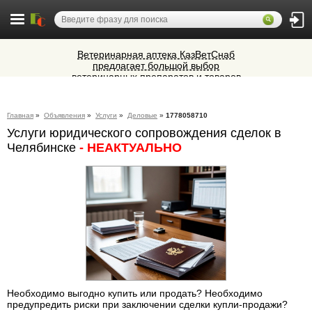
Ветеринарная аптека КазВетСнаб
предлагает большой выбор
ветеринарных препаратов и товаров
Микроавтобусы в Челябинск утром и
для животных.
вечером
Cocoage - европейская косметология
Главная
»
Объявления
»
Услуги
»
Деловые
»
1778058710
Услуги юридического сопровождения сделок в
Алюминиевые окна, витражи,
Челябинске
- НЕАКТУАЛЬНО
фасадное остекление,
вентиляционные люки и зенитные
фонари из профиля СИАЛ (Россия)
Необходимо выгодно купить или продать? Необходимо
предупредить риски при заключении сделки купли-продажи?