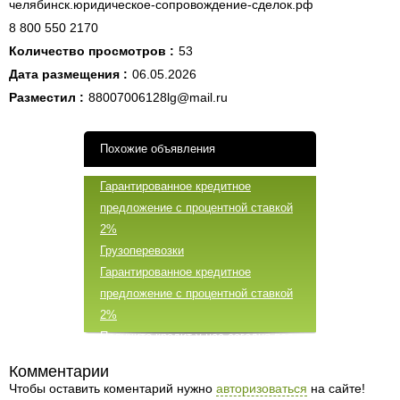
челябинск.юридическое-сопровождение-сделок.рф
8 800 550 2170
Количество просмотров :
53
Дата размещения :
06.05.2026
Разместил :
88007006128lg@mail.ru
Похожие объявления
Гарантированное кредитное
предложение с процентной ставкой
2%
Грузоперевозки
Гарантированное кредитное
предложение с процентной ставкой
2%
Получите кредит у нас сегодня под
низкие проценты
Случайные объявления
Комментарии
мы можем предоставить вам
Чтобы оставить коментарий нужно
авторизоваться
на сайте!