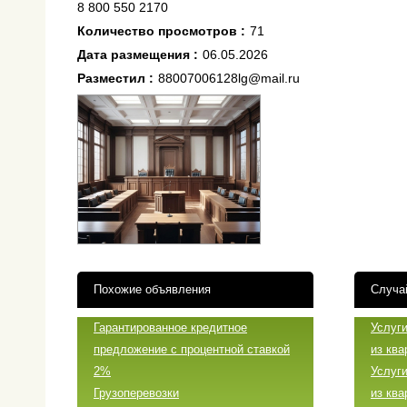
8 800 550 2170
Количество просмотров :
71
Дата размещения :
06.05.2026
Разместил :
88007006128lg@mail.ru
Похожие объявления
Случа
Гарантированное кредитное
Услуг
предложение с процентной ставкой
из кв
2%
Услуг
Грузоперевозки
из ква