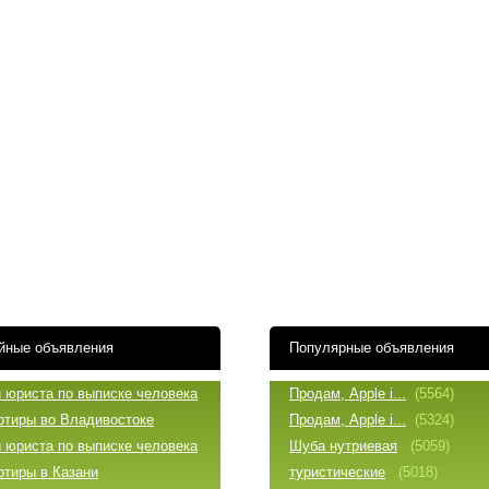
йные объявления
Популярные объявления
и юриста по выписке человека
Продам, Apple i...
(5564)
артиры во Владивостоке
Продам, Apple i...
(5324)
и юриста по выписке человека
Шуба нутриевая
(5059)
ртиры в Казани
туристические
(5018)