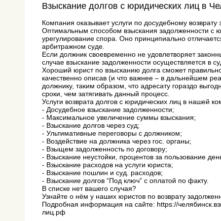
Взыскание долгов с юридических лиц в Ч
Компания оказывает услуги по досудебному возврату 
Оптимальным способом взыскания задолженности с ю
урегулирование спора. Оно принципиально отличается
арбитражном суде.
Если должник своевременно не удовлетворяет законны
случае взыскание задолженности осуществляется в с
Хороший юрист по взысканию долга сможет правильно
качественно описав (и что важнее – в дальнейшем ре
должнику, таким образом, что адресату гораздо выгод
сроки, чем затягивать данный процесс.
Услуги возврата долгов с юридических лиц в нашей ко
- Досудебное взыскание задолженности;
- Максимальное увеличение суммы взыскания;
- Взыскание долгов через суд;
- Ультимативные переговоры с должником;
- Воздействие на должника через гос. органы;
- Взыщем задолженность по договору;
- Взыскание неустойки, процентов за пользование ден
- Взыскание расходов на услуги юриста;
- Взыскание пошлин и суд. расходов;
- Взыскание долгов “Под ключ” с оплатой по факту.
В списке нет вашего случая?
Узнайте о нём у наших юристов по возврату задолжен
Подробная информация на сайте: https://челябинск.в
лиц.рф