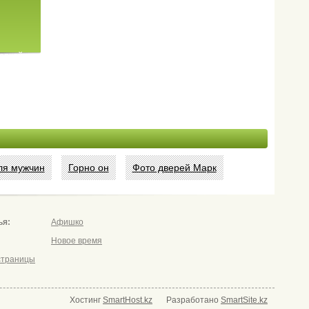
авкой
ля мужчин
Горно он
Фото дверей Марк
ья:
Афишко
Новое время
страницы
Хостинг
SmartHost.kz
Разработано
SmartSite.kz