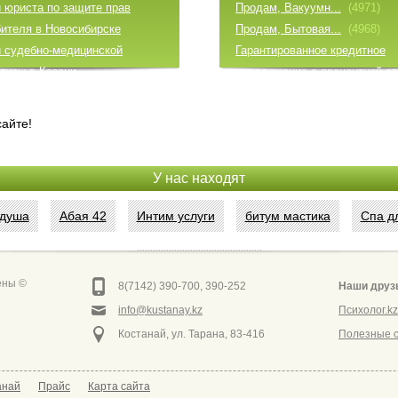
и юриста по защите прав
Продам, Вакуумн...
(4971)
бителя в Новосибирске
Продам, Бытовая...
(4968)
и судебно-медицинской
Гарантированное кредитное
тизы в Казани
предложение с процентной ст
и финансового юриста для юр.
2%
(4813)
 Челябинске
айте!
ческое представительство в
первой инстанции в
У нас находят
оярске
и юриста по выписке человека
 душа
Абая 42
Интим услуги
битум мастика
Спа д
ртиры в Казани
Сеть аптек забота
ены ©
8(7142) 390-700, 390-252
Наши друз
info@kustanay.kz
Психолог.kz
Костанай, ул. Тарана, 83-416
Полезные 
анай
Прайс
Карта сайта