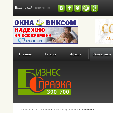
Вход на сайт
вход через
Главная
Каталог
Афиша
Объявления
Главная
»
Объявления
»
Услуги
»
Деловые
»
1778059564