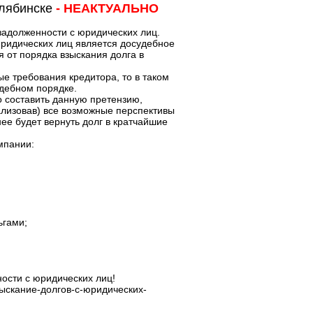
елябинске
- НЕАКТУАЛЬНО
задолженности с юридических лиц.
ридических лиц является досудебное
 от порядка взыскания долга в
е требования кредитора, то в таком
удебном порядке.
 составить данную претензию,
ализовав) все возможные перспективы
нее будет вернуть долг в кратчайшие
мпании:
ьгами;
ности с юридических лиц!
зыскание-долгов-с-юридических-