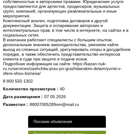
собственностью и авторскими правами. Юридические услуги
предоставляются для артистов, продюсеров, музыкальных
групп, компаний, организующих развлекательные и иные
мероприятия.
Комплексный анализ, подготовка договоров и другой
документации. Защита и оспаривание авторских и
интеллектуальных прав, в том числе в интернете, на сайтах и в
социальных сетях.
В компании работают специалисты с большим опытом,
доскональным знанием законодательства, умением найти
выход из сложных ситуаций, урегулировать споры в досудебном
порядке, а также обеспечить представительство интересов
клиента в суде при защите и подаче исков.
Подробная информация на сайте: https://kazan.nuk-
ru.ru/services/zashchita-prav-po-grazhdanskim-delam/yurist-v-
sfere-shou-biznesa/
8 800 550 1302
Количество просмотров :
40
Дата размещения :
07.05.2026
Разместил :
88007005289nm@mail.ru
Похожие объявления