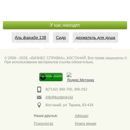
У нас находят
Аль фараби 138
Сидр
держатель для душа
Абая 42
Интим услуги
битум мастика
© 2008—2026, «БИЗНЕС СПРАВКА», КОСТАНАЙ, Все права защищены ©
При использовании материалов ссылка обязательна.
Спа для мужчин
Горно он
Фото дверей Марк
Сеть аптек забота
8(7142) 390-700, 390-252
info@kustanay.kz
Костанай, ул. Тарана, 83-416
Наши друзья:
Афишко
Психолог.kz
Новое время