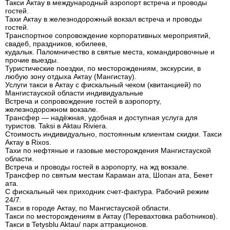
Такси Актау в международный аэропорт встреча и проводы
гостей.
Тахи Актау в железнодорожный вокзал встреча и проводы
гостей.
Транспортное сопровождение корпоративных мероприятий,
свадеб, праздников, юбилеев,
кудалык. Паломничество в святые места, командировочные и
прочие выезды.
Туристические поездки, по месторождениям, экскурсии, в
любую зону отдыха Актау (Мангистау).
Услуги такси в Актау с фискальный чеком (квитанцией) по
Мангистауской области индивидуальные
Встреча и сопровождение гостей в аэропорту,
железнодорожном вокзале.
Трансфер — надёжная, удобная и доступная услуга для
туристов. Taksi в Aktau Riviera.
Стоимость индивидуально, постоянным клиентам скидки. Такси
Актау в Rixos.
Тахи по нефтяные и газовые месторождения Мангистауской
области.
Встреча и проводы гостей в аэропорту, на жд вокзале.
Трансфер по святым местам Караман ата, Шопан ата, Бекет
ата.
С фискальный чек приходник счет-фактура. Рабочий режим
24/7.
Такси в городе Актау, по Мангистауской области.
Такси по месторождениям в Актау (Перевахтовка работников).
Такси в Tetysblu Aktau/ парк аттракционов.