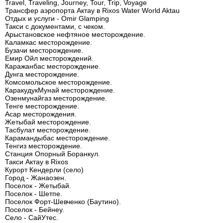
Travel, Traveling, Journey, Tour, Trip, Voyage
Трансфер аэропорта Актау в Rixos Water World Aktau
Отдых и услуги - Omir Glamping
Такси с документами, с чеком.
Арыстановское нефтяное месторождение.
Каламкас месторождение.
Бузачи месторождение.
Емир Ойл месторождений.
Каражанбас месторождение.
Дунга месторождение.
Комсомольское месторождение.
КаракудукМунай месторождение.
Озенмунайгаз месторождение.
Тенге месторождение.
Асар месторождения.
Жетыбай месторождение.
Тасбулат месторождение.
Карамандыбас месторождение.
Тенгиз месторождение.
Станция Опорный Боранкул.
Такси Актау в Rixos
Курорт Кендерли (село)
Город - Жанаозен.
Поселок - Жетыбай.
Поселок - Шетпе.
Поселок Форт-Шевченко (Баутино).
Поселок - Бейнеу.
Село - СайУтес.