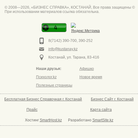
Абая 42
Интим услуги
битум мастика
© 2008—2026, «БИЗНЕС СПРАВКА», КОСТАНАЙ, Все права защищены ©
При использовании материалов ссылка обязательна.
Спа для мужчин
Горно он
Фото дверей Марк
Сеть аптек забота
8(7142) 390-700, 390-252
info@kustanay.kz
Костанай, ул. Тарана, 83-416
Наши друзья:
Афишко
Психолог.kz
Новое время
Полезные страницы
Бесплатная Бизнес Справочная г. Костанай
Бизнес Сайт г. Костанай
Прайс
Карта сайта
Хостинг
SmartHost.kz
Разработано
SmartSite.kz