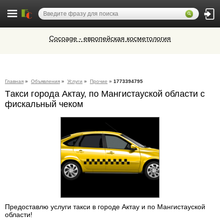
Cocoage - европейская косметология
Микроавтобусы в Челябинск утром и
вечером
Ветеринарная аптека КазВетСнаб
Главная
»
Объявления
»
Услуги
»
Прочие
»
1773394795
предлагает большой выбор
Tакси города Актау, по Мангистауской области с
ветеринарных препаратов и товаров
Алюминиевые окна, витражи,
для животных.
фискальный чеком
фасадное остекление,
вентиляционные люки и зенитные
фонари из профиля СИАЛ (Россия)
Предоставлю услуги такси в городе Актау и по Мангистауской
области!