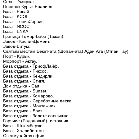
Село - Умирзак.
Поселок Курык Ералиев.
База - Ерсай.
База - KCOI.
База - ТенизСервис.
База - NCOC.
База - ENKA.
Граница Темир-Баба (Тажен).
Завод - КаспийЦемент.
Завод-Битум.
Святым местам Бекет-ата (Шопан-ата) Адай Ата (Отпан Тау).
Порт - Курык.
Морпорт - Актау.
База отдыха - ТриофЛайф.
База отдыха - Риксос.
База отдыха - Кендирли.
База отдыха - Стигл.
Дом отдыха - Сая.
База отдыха - Sunset.
База отдыха - Комарово.
База отдыха - Серебряные пески.
База отдыха - Монтажник.
База отдыха - Бриз.
База отдыха - Золоте солнышко.
Горячие (Радоновый)- источник.
База - Шлюмберже.
База - Халлибертон.
Озенмунайгаз офис.