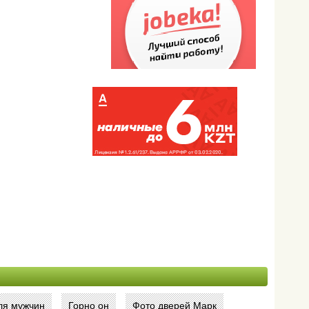
ля мужчин
Горно он
Фото дверей Марк