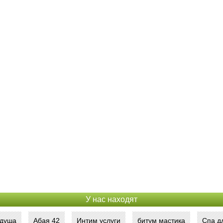
У нас находят
 душа
Абая 42
Интим услуги
битум мастика
Спа д