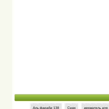
Аль фараби 138
Сидр
держатель для