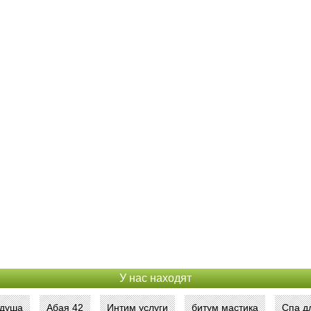
У нас находят
 душа
Абая 42
Интим услуги
битум мастика
Спа д