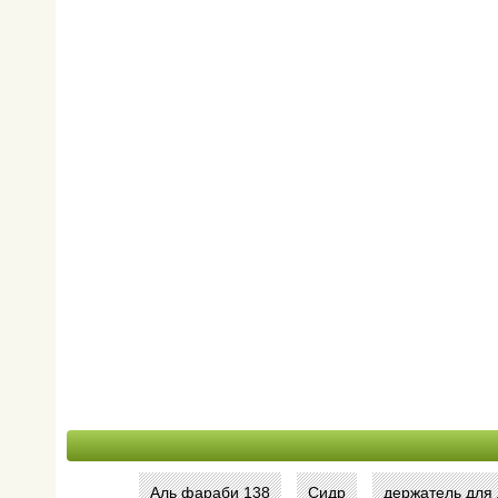
Аль фараби 138
Сидр
держатель для