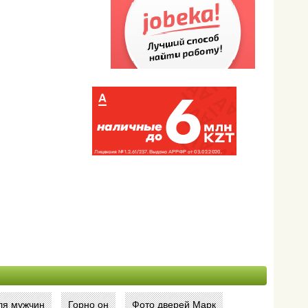
ля мужчин
Горно он
Фото дверей Марк