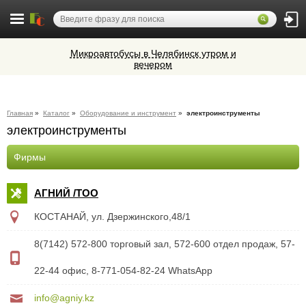
Микроавтобусы в Челябинск утром и
вечером
Cocoage - европейская косметология
Алюминиевые окна, витражи,
Главная
»
Каталог
»
Оборудование и инструмент
»
электроинструменты
фасадное остекление,
электроинструменты
вентиляционные люки и зенитные
Ветеринарная аптека КазВетСнаб
фонари из профиля СИАЛ (Россия)
предлагает большой выбор
Фирмы
ветеринарных препаратов и товаров
для животных.
АГНИЙ /ТОО
КОСТАНАЙ, ул. Дзержинского,48/1
8(7142) 572-800 торговый зал, 572-600 отдел продаж, 57-
22-44 офис, 8-771-054-82-24 WhatsApp
info@agniy.kz