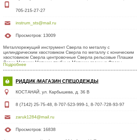
705-215-27-27
instrum_sts@mail.ru
Просмотров: 13009
Металлорежущий инструмент Сверла по металлу с
цилиндрическим хвостовиком Сверла по металлу с коническим
хвостовиком Сверла центровочные Сверла рельсовые Плашки
Лерки Метчики Метчики трубные Метчики гаечные Фрезы
Подробнее
шпоночные Фрезы концевые Фрезы дисковые Полотна
ножовочные ручные Полотна машинные Развертки Зенковки
Резцы токарные Напайки Пластины твердосплавные
РИДДИК /МАГАЗИН СПЕЦОДЕЖДЫ
Абразивный и алмазный инструмент Круги шлифовальные
Круги обдирочные Диски отрезные Диски зачистные Круги
КОСТАНАЙ, ул. Карбышева, д. 36 В
алмазные Карандаши алмазные Шлифовальная шкурка Круги
лепестковые Слесарно-монтажный инструмент Ключи
комбинированные Ключи...
8 (7142) 25-75-48, 8-707-523-999-1, 8-707-728-93-97
zaruk1284@mail.ru
Просмотров: 16838