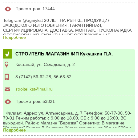
Просмотров: 17444
Telegram @agniykst 20 ЛЕТ НА РЫНКЕ. ПРОДУКЦИЯ
ЗАВОДСКОГО ИЗГОТОВЛЕНИЯ, ГАРАНТИЙНАЯ,
СЕРТИФИЦИРОВАНА. ДОСТАВКА, МОНТАЖ, ПУСКОНАЛАДКА
ОБОРУДОВАНИЯ, ГАРАНТИЙНОЕ ОБСЛУЖИВАНИЕ.
Подробнее
ШИРОКИЙ СПЕКТР ОБОРУДОВАНИЯ ДЛЯ ОЧИСТКИ И
КАЛИБРОВКИ ЗЕРНА МАШИНЫ ДЛЯ ПРОТРАВЛИВАНИЯ
СЕМЯН: 3т/ч, 5т/ч, 22т/ч ЗЕРНООЧИСТИТЕЛЬНОЕ
СТРОИТЕЛЬ /МАГАЗИН /ИП Кукушкин П.А.
ОБОРУДОВАНИЕ: сепараторы, (ВИС БСХ, БЦС, БЛС, СЦКН),
скальператоры, триеры ОБОРУДОВАНИЕ ДЛЯ
Костанай, ул. Складская, д. 2
ТРАНСПОРТИРОВКИ ЗЕРНА: нории, конвейеры, транспортеры
ОБОРУДОВАНИЕ ДЛЯ ПОГРУЗКИ ЗЕРНА: зернопогрузчики,
зернометатели ОБОРУДОВАНИЕ ДЛЯ СУШКИ И ХРАНЕНИЯ
8 (7142) 56-62-28, 56-63-52
ЗЕРНА: зерносушилки, короба, форсунки, силосы,
зернохранилища РАЗГРУЗЧИКИ...
stroitel.kst@mail.ru
Просмотров: 53821
Филиал: Адрес: ул. Алтынсарина, д. 7 Телефон: 50-77-90, 50-
79-01 Режим работы: с 9.00 до 18.00, СБ с 9:00 до 15:00, ВС
выходной. Район: Магазин "Березка" Ориентир: В магазине
"Кристалл" Группа В Контакте Жироуловитель от 30л до 500л в
Подробнее
наличии и под заказ на нашем сайте Сантехника
Металлопластик Полиэтиленовые трубы Водоочистка Фильтры