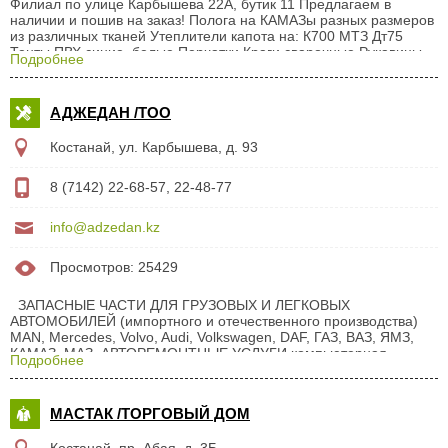
Филиал по улице Карбышева 22А, бутик 11 Предлагаем в
наличии и пошив на заказ! Полога на КАМАЗы разных размеров
из различных тканей Утеплители капота на: К700 МТЗ Дт75
Тенты ПВХ синие, белые Перчатки Краги сварочные Рукавицы
Подробнее
Мешки Техсалфетки Щитки защитные Маски защитные Маски
сварочные (хамелеон) Очки защитные Электроинструменты
"Интерскол" (Россия) Респираторы: У-2К РУ-60М Каски
АДЖЕДАН /ТОО
защитные строительные Спецодежда Костюм сварщика Плащи
Дождевики Фартуки Жилеты...
Костанай, ул. Карбышева, д. 93
8 (7142) 22-68-57, 22-48-77
info@adzedan.kz
Просмотров: 25429
ЗАПАСНЫЕ ЧАСТИ ДЛЯ ГРУЗОВЫХ И ЛЕГКОВЫХ
АВТОМОБИЛЕЙ (импортного и отечественного производства)
MAN, Mercedes, Volvo, Audi, Volkswagen, DAF, ГАЗ, ВАЗ, ЯМЗ,
КАМАЗ, МАЗ. АВТОРЕМОНТНЫЕ УСЛУГИ компьютерная
Подробнее
диагностика грузовых автомобилей ремонт и регулировка ТНВД
и форсунок МОТОРНАЯ ГРУППА ЦПГ (поршни, гильзы, кольца,
пальцы), компрессоры, шатуны, масляные радиаторы, водяные
МАСТАК /ТОРГОВЫЙ ДОМ
и масляные насосы и ремкомплекты, шестерни, болты,
прокладки ЭЛЕКТРООБОРУДОВАНИЕ стартеры, генераторы,