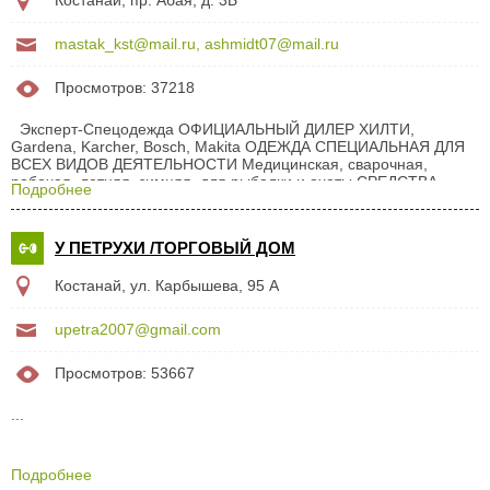
Костанай, пр. Абая, д. 3Б
датчики, реле, свечи накала и зажигания ЗАПАСНЫЕ ЧАСТИ
ДЛЯ ЭЛЕКТРООБОРУДОВАНИЯ якоря, бендиксы, втягивающие
реле, обмотки,...
mastak_kst@mail.ru, ashmidt07@mail.ru
Просмотров: 37218
Эксперт-Спецодежда ОФИЦИАЛЬНЫЙ ДИЛЕР ХИЛТИ,
Gardena, Karcher, Bosch, Makita ОДЕЖДА СПЕЦИАЛЬНАЯ ДЛЯ
ВСЕХ ВИДОВ ДЕЯТЕЛЬНОСТИ Медицинская, сварочная,
рабочая, летняя, зимняя, для рыбалки и охоты СРЕДСТВА
Подробнее
ЗАЩИТЫ Каски, перчатки, очки, респираторы, монтажные пояса
ОБУВЬ СПЕЦИАЛЬНАЯ РАБОЧАЯ с металлическим подноском
и стелькой и без них ШВЕЙНАЯ ФУРНИТУРА пуговицы, молнии,
У ПЕТРУХИ /ТОРГОВЫЙ ДОМ
нитки и т.д. ПОШИВ НАЦИОНАЛЬНОЙ И СЦЕНИЧЕСКОЙ
ОДЕЖДЫ Русская, казахская, украинская и т.д. ШТОРЫ И
Костанай, ул. Карбышева, 95 А
ОДЕЖДА СЦЕНЫ ПЛЕДЫ пр-во: Казахстан, Россия, Турция
ПОДУШКИ пр-во: Россия, Турция, собственного...
upetra2007@gmail.com
Просмотров: 53667
...
Подробнее