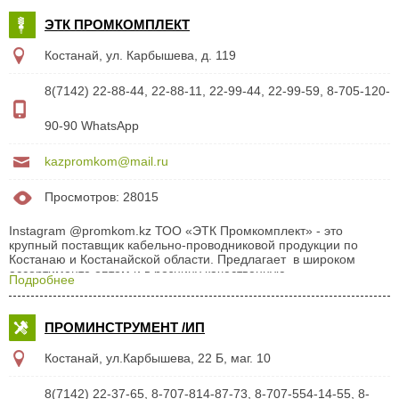
для воды Картриджи в систему очистки воды Смесители, краны
ЭТК ПРОМКОМПЛЕКТ
Система теплого пола Канализация Насосы для систем
отопления и ГВС Дренажные насосы Автоматика и приборы
Костанай, ул. Карбышева, д. 119
управления Радиаторы алюминиевые,...
8(7142) 22-88-44, 22-88-11, 22-99-44, 22-99-59, 8-705-120-
90-90 WhatsApp
kazpromkom@mail.ru
Просмотров: 28015
Instagram @promkom.kz ТОО «ЭТК Промкомплект» - это
крупный поставщик кабельно-проводниковой продукции по
Костанаю и Костанайской области. Предлагает в широком
ассортименте оптом и в розницу качественную
Подробнее
электротехническую продукцию. Высокий уровень сервиса,
широкий ассортимент качественной продукции, гибкая ценовая
политика и постоянное наличие на складе, это те приоритеты,
ПРОМИНСТРУМЕНТ /ИП
благодаря которым, компания динамично развивается. Наша
компания предлагает: (полный прайс) Кабель высоковольтный (
Костанай, ул.Карбышева, 22 Б, маг. 10
ААБл, АПвПу, ААШв, АСБл и т.д. ) Кабель низковольтный
(АВББШв, ВВГ, АВВГ, АКВВГ, ВББШв, КГхл, КВВнг, ТППэп3 и т.д.)
Провод (СИП,...
8(7142) 22-37-65, 8-707-814-87-73, 8-707-554-14-55, 8-