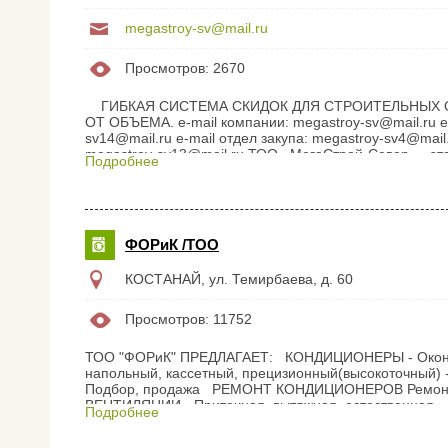
megastroy-sv@mail.ru
Просмотров: 2670
ГИБКАЯ СИСТЕМА СКИДОК ДЛЯ СТРОИТЕЛЬНЫХ ОР
ОТ ОБЪЕМА. е-mail компании: megastroy-sv@mail.ru е
sv14@mail.ru е-mail отдел закупа: megastroy-sv4@mai
megastroy-sv13@mail.ru ТОО «МегаСтрой-Север» - э
Подробнее
Алматинской торговой компании «МегаСтрой», открытый
Основное направление деятельности компании - опто
строительными и отделочными...
ФОРиК /ТОО
КОСТАНАЙ, ул. Темирбаева, д. 60
Просмотров: 11752
ТОО "ФОРиК" ПРЕДЛАГАЕТ: КОНДИЦИОНЕРЫ - Оконны
напольный, кассетный, прецизионный(высокоточный) - Mi
Подбор, продажа РЕМОНТ КОНДИЦИОНЕРОВ Ремонт
ВЕНТИЛЯЦИИ - Приточная, вытяжная, естественная - 
Подробнее
СИСТЕМ ВЕНТИЛЯЦИИ Монтаж, подбор, обслуживан
ТЕПЛОВАЯ ЗАВЕСА - Электрическая - Водяная ТЕПЛОВ