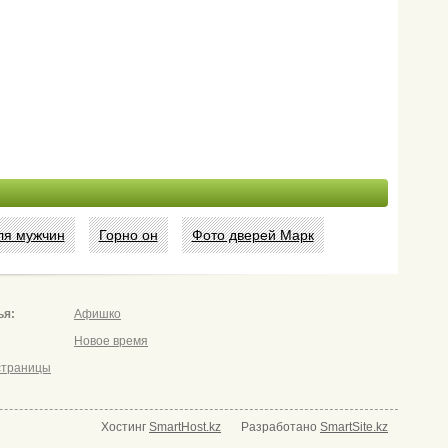
ля мужчин
Горно он
Фото дверей Марк
ья:
Афишко
Новое время
страницы
Хостинг
SmartHost.kz
Разработано
SmartSite.kz