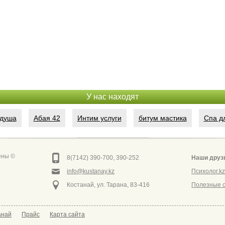
У нас находят
 душа
Абая 42
Интим услуги
битум мастика
Спа д
Сеть аптек забота
ены ©
8(7142) 390-700, 390-252
Наши друз
info@kustanay.kz
Психолог.kz
Костанай, ул. Тарана, 83-416
Полезные 
анай
Прайс
Карта сайта