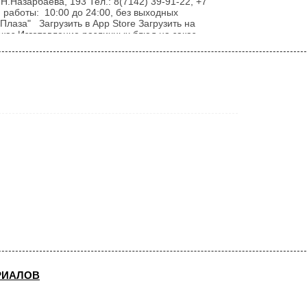
Н.Назарбаева, 193 Тел.: 8(7142) 39-91-22, +7
 работы: 10:00 до 24:00, без выходных
Плаза" Загрузить в App Store Загрузить на
з Изготовление различных блюд на заказ,
Ы, ОВОЩИ КОНДИТЕРСКИЕ ИЗДЕЛИЯ ВИННО-
И МЯСО,...
РИАЛОВ