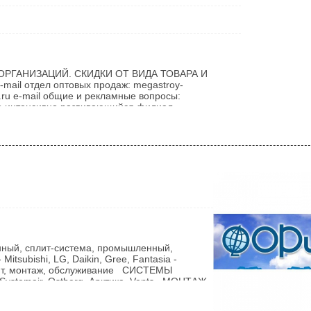
ГАНИЗАЦИЙ. СКИДКИ ОТ ВИДА ТОВАРА И
-mail отдел оптовых продаж: megastroy-
l.ru е-mail общие и рекламные вопросы:
то интенсивно развивающийся филиал
 в г. Костанай в 29 сентября 2006 года.
вая и розничная торговля качественными
й, сплит-система, промышленный,
tsubishi, LG, Daikin, Gree, Fantasia -
, монтаж, обслуживание СИСТЕМЫ
Systemair, Ostberg, Арктика, Vents МОНТАЖ
ие, продажа ОБОГРЕВАТЕЛИ ВОЗДУХА:
АЯ ПУШКА - Газовая - Дизельная -