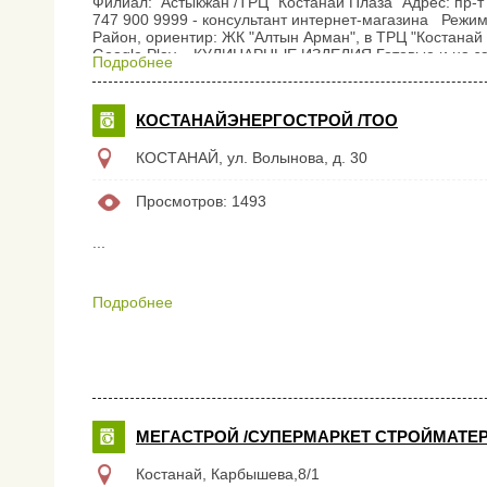
Филиал: Астыкжан /ТРЦ "Костанай Плаза" Адрес: пр-т 
747 900 9999 - консультант интернет-магазина Режим
Район, ориентир: ЖК "Алтын Арман", в ТРЦ "Костанай 
Google Play КУЛИНАРНЫЕ ИЗДЕЛИЯ Готовые и на зака
Подробнее
возможна доставка Тел: 8-701-855-63-22 ФРУКТ
ВОДОЧНАЯ ПРОДУКЦИЯ БЕЗАЛКОГОЛЬНЫЕ НАПИТК
КОСТАНАЙЭНЕРГОСТРОЙ /ТОО
КОСТАНАЙ, ул. Волынова, д. 30
Просмотров: 1493
...
Подробнее
МЕГАСТРОЙ /СУПЕРМАРКЕТ СТРОЙМАТЕ
Костанай, Карбышева,8/1