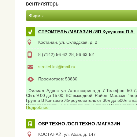
вентиляторы
Фирмы
СТРОИТЕЛЬ /МАГАЗИН /ИП Кукушкин П.А.
Костанай, ул. Складская, д. 2
8 (7142) 56-62-28, 56-63-52
stroitel.kst@mail.ru
Просмотров: 53830
Филиал: Адрес: ул. Алтынсарина, д. 7 Телефон: 50-77
СБ с 9:00 до 15:00, ВС выходной. Район: Магазин "Бе
Группа В Контакте Жироуловитель от 30л до 500л в н
Металлопластик Полиэтиленовые трубы Водоочистка 
Подробнее
очистки воды Смесители, краны Система теплого пол
и ГВС Дренажные насосы Автоматика и приборы упра
OSP ТЕХНО /ОСП ТЕХНО /МАГАЗИН
КОСТАНАЙ, ул. Абая, д. 147