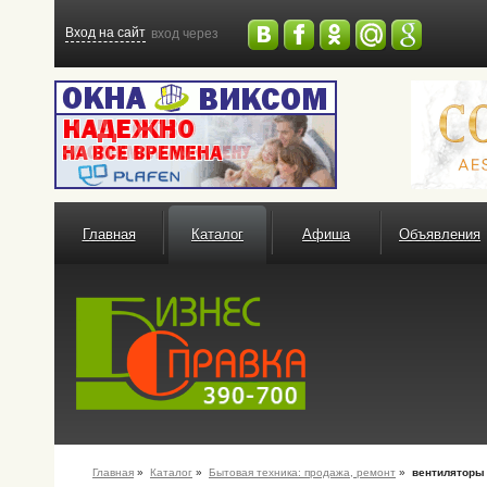
Вход на сайт
вход через
Главная
Каталог
Афиша
Объявления
Главная
»
Каталог
»
Бытовая техника: продажа, ремонт
»
вентиляторы