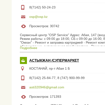
8(7142) 50-24-23
osp@osp.kz
Просмотров: 30742
Сервисный центр "OSP Service" Адрес: Абая, 147 (вход
Режим работы: с 09:00 до 18:00, СБ с 09:00 до 16:00,
"Океан" - Ремонт и заправка картриджей - Ремонт ко
обслуживание, антивирусная профилактика - Ремонт 
Подробнее
телефоны и смартфоны Планшеты Ноутбуки Компьют
Материнские платы Видеокарта Модули памяти Жестк
бесперебойного питания Мониторы Клавиатуры Комп
АСТЫКЖАН /СУПЕРМАРКЕТ
КОСТАНАЙ, пр-т Абая 1 Б
8(7142) 25-84-77, 8 (747) 900-99-99
asti320946@gmail.com
Просмотров: 171393