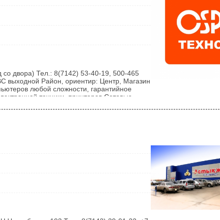
 со двора) Тел.: 8(7142) 53-40-19, 500-465
 ВС выходной Район, ориентир: Центр, Магазин
мпьютеров любой сложности, гарантийное
электронной техники, принтеров Сотовые
еры Системные блоки Процессоры
ие диски Блоки питания Источники
ьютерные мыши Программное...