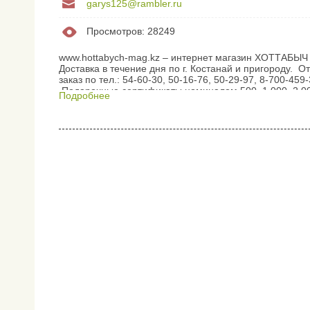
garys125@rambler.ru
Просмотров: 28249
www.hottabych-mag.kz – интернет магазин ХОТТАБЫЧ 
Доставка в течение дня по г. Костанай и пригороду. От
заказ по тел.: 54-60-30, 50-16-76, 50-29-97, 8-700-459
Подарочные сертификаты номиналом 500, 1 000, 2 000
Подробнее
Аэрогрили Цена от 6 300 до 25 000 тг Производство: 
Блендеры Цена от 3 900 до 25 000 тг Производство: К
Блендерные наборы Цена...