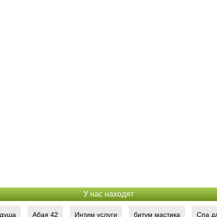
У нас находят
 душа
Абая 42
Интим услуги
битум мастика
Спа д