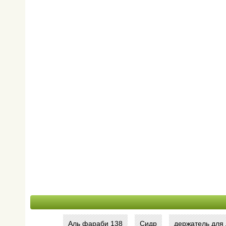
Аль фараби 138
Сидр
держатель для