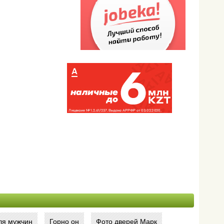
ля мужчин
Горно он
Фото дверей Марк