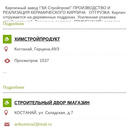
Кирпичный завод \"БК Стройпром\" ПРОИЗВОДСТВО И
РЕАЛИЗАЦИЯ КЕРАМИЧЕСКОГО КИРПИЧА ОТГРУЗКА: Кирпич
отгружается на деревянных поддонах. Усиленная упаковка
стрейч-пленкой. Возможна доставка. ПРИМЕЧАНИЕ: погрузка
Подробнее
осуществляется вилочными погрузчиками, автотранспорт
должен иметь открывающийся борт. ОБЩИЕ
ХАРАКТЕРИСТИКИ: - морозостойкость 50 циклов. -
ХИМСТРОЙПРОДУКТ
водопоглащение 8-9 % - удельная эффективная активность
радионуклидов 103 Бк/кг - Гигиеническое заключение
Костанай, Герцена,49/3
санитарно- эпидемиологической экспертизы № 205 от
05.05.08г. ПРИМЕЧАНИЕ: погрузка осуществляется вилочными
погрузчиками, автотранспорт должен иметь открывающийся...
Просмотров: 1537
...
Подробнее
СТРОИТЕЛЬНЫЙ ДВОР /МАГАЗИН
КОСТАНАЙ, ул. Складская, д.7
artkuznica2@mail.ru