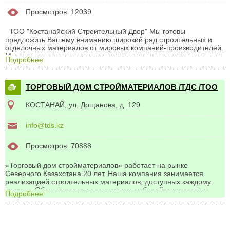
Просмотров: 12039
ТОО "Костанайский Строительный Двор" Мы готовы
предложить Вашему вниманию широкий ряд строительных и
отделочных материалов от мировых компаний-производителей.
Мы являемся уполномоченными представителями и дилерами
Подробнее
всех перечисленных ниже товаров: - кирпич магнитогорский,
силикатный - цемент - рубероид, битум - гипсокартон, профили
и комплектующие - ISOVER, URSA - сухие строительные смеси
ТОРГОВЫЙ ДОМ СТРОЙМАТЕРИАЛОВ /ТДС /ТОО
Alinex, Алит - краска водоэмульсионная "Снежинка" - эмали
ПФ-115 "Лакра" - панели пластиковые ПВХ, МДФ - двери
КОСТАНАЙ, ул. Дощанова, д. 129
производство Россия - электроинструменты, строительные
инструменты - элементы...
info@tds.kz
Просмотров: 70888
«Торговый дом стройматериалов» работает на рынке
Северного Казахстана 20 лет. Наша компания занимается
реализацией строительных материалов, доступных каждому
клиенту. Обои от простых до элитных выбирайте в магазине
Подробнее
"Галерея обоев". НОВИНКИ! Царговые двери! Ламинат QUICK
STEP (Бельгия) 33 класс! Панели листовые пластиковые!
Кухонные фартуки HDF! Кафель коллекционный НОВОЕ
ПОСТУПЛЕНИЕ! Гипсовые бесшовные панели 3D Камень