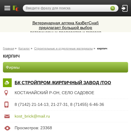
Ветеринарная аптека КазВетСнаб
предлагает большой выбор
ветеринарных препаратов и товаров
Микроавтобусы в Челябинск утром и
для животных.
вечером
Cocoage - европейская косметология
Главная
»
Каталог
»
Строительные и отделочные материалы
»
кирпич
кирпич
Алюминиевые окна, витражи,
фасадное остекление,
Фирмы
вентиляционные люки и зенитные
фонари из профиля СИАЛ (Россия)
БК СТРОЙПРОМ /КИРПИЧНЫЙ ЗАВОД /ТОО
КОСТАНАЙСКИЙ Р-ОН, СЕЛО САДОВОЕ
8 (7142) 21-14-13, 21-27-31, 8 (71455) 6-46-36
kost_brick@mail.ru
Просмотров: 23368