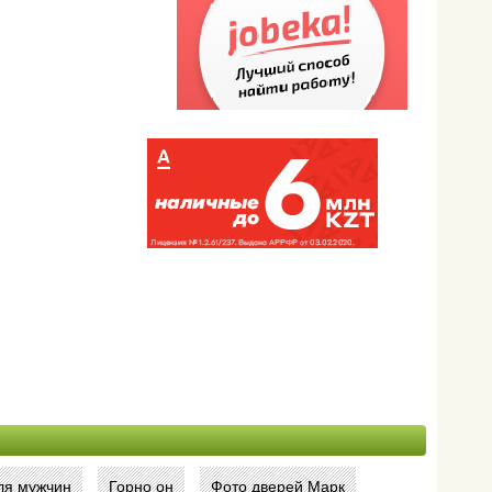
ля мужчин
Горно он
Фото дверей Марк