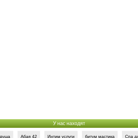
У нас находят
 душа
Абая 42
Интим услуги
битум мастика
Спа д