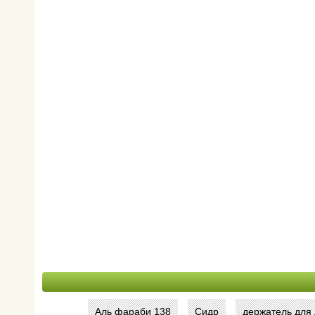
Аль фараби 138
Сидр
держатель для