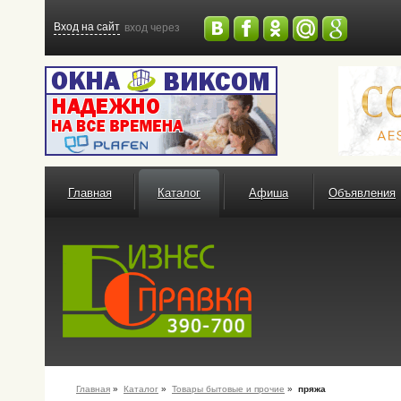
Вход на сайт
вход через
Главная
Каталог
Афиша
Объявления
Главная
»
Каталог
»
Товары бытовые и прочие
»
пряжа