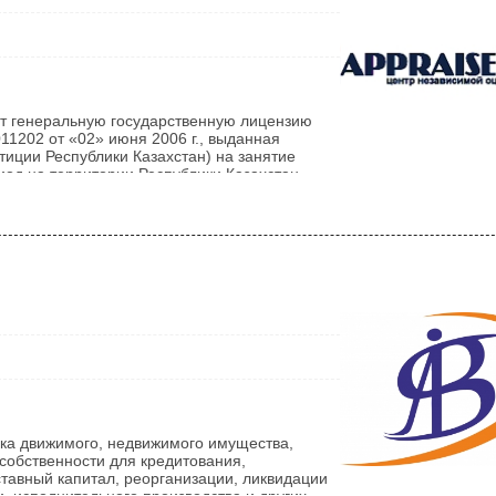
 генеральную государственную лицензию
202 от «02» июня 2006 г., выданная
иции Республики Казахстан) на занятие
иод на территории Республики Казахстан
ним из первых был зарегистрирован в г.
ля 2005 года. Филиал нашей компании имеет
а. В компании работают высококлассные
нка движимого, недвижимого имущества,
собственности для кредитования,
ставный капитал, реорганизации, ликвидации