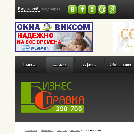
Вход на сайт
вход через
Главная
Каталог
Афиша
Объявления
Главная
»
Каталог
»
Услуги деловые
»
оценочные