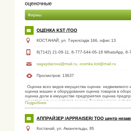
оценочные
Фирмы
ОЦЕНКА KST /ТОО
КОСТАНАЙ, ул. Тәуелсіздік 166, офис 13
8(7142) 21-09-11, 8-777-544-05-18 WhatsApp, 8-
sagaydarova@mail.ru, ocenka.kst@mail.ru
Просмотров: 13637
Оценка всех видов имущества оценка недвижимого и
оценка машин и оборудования оценка товаров в обор
оценка доли в имуществе предприятия оценка предп
нематериальных активов оценка биологических активо
Подробнее
землепользования для сельского хозяйства оценка п
участков оценка активов для МСФО ...
АППРАЙЗЕР /APPRAISER/ ТОО центр незав
Костанай, ул. Амангельды, 85