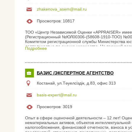
zhakenova_asem@mail.ru
Просмотров: 10817
ТОО «Центр Независимой Оценки «APPRAISER» имеет
(Регистрационный №ЮЛ00306-(58608-1910-ТОО) №0011
Комитетом регистрационной службы Министерства юст
деятельностью по оценке имущества. На текущий пер
Подробнее
функционируют шестнадцать филиалов, в том числе од
Костанай, который начал свою деятельность с февра
сеть секторов в городах: Рудный, Лисаковск, Житикар
лицензированные...
БАЗИС /ЭКСПЕРТНОЕ АГЕНТСТВО
Костанай, ул.Тәуелсіздік, д.83, офис 313
basis-expert@mail.ru
Просмотров: 3019
Опыт в сфере оценочной деятельности – 12 лет! Оце
нематериальных активов, объектов интеллектуальной 
налогообложения, финансовой отчетности, взноса в у