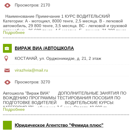
Просмотров: 2170
Наименование Примечание 1 КУРС ВОДИТЕЛЬСКИЙ
Категории: А - мотоцикл, 8000 тенге, 2,5 месяца. В - легковой
автомобиль, 29 800 тенге, 3,5 месяца. ВС - легковой и грузовой
автомобиль, 36 600 тенге, 4,5 месяца. Е - прицеп, 21 300 тенге.
Подробнее
Медкомиссия по месту обучения. Дополнительное обучение
вождению для лиц имеющих водительское удостоверение, но
не имеющих навыков вождения, 1 000 тенге/час. Компьютерная
ВИРАЖ ВИА /АВТОШКОЛА
подготовка к экзаменам в ГАИ 2 ДЕТСКАЯ АВТОШКОЛА
Изучение правил дорожного движения, устройство велосипеда,
КОСТАНАЙ, ул. Орджоникидзе, д. 21, 2 этаж
мопеда. Вождение на электроавтомобиле. 3 МЕНЕДЖМЕНТ...
virazhvia@mail.ru
Просмотров: 3270
Автошкола "Вираж ВИА" ДОПОЛНИТЕЛЬНЫЕ ЗАНЯТИЯ ПО
ВОЖДЕНИЮ ПРОГРАММЫ ТЕСТИРОВАНИЯ ПОСОБИЯ ПО
ПОДГОТОВКЕ ВОДИТЕЛЕЙ ВОДИТЕЛЬСКИЕ КУРСЫ:
КАТЕГОРИЯ "В" - обучение 3,5 мес. Оплата 40 000 тг.
Подробнее
КАТЕГОРИЯ "ВС" - обучение 4,5 мес. Оплата 50 000 тг.
ОПЛАТА В РАССРОЧКУ! УСЛУГИ ПО СТРАХОВАНИЮ ГПО
АВТОВЛАДЕЛЬЦЕВ ...
Юридическое Агентство "Фемида плюс"