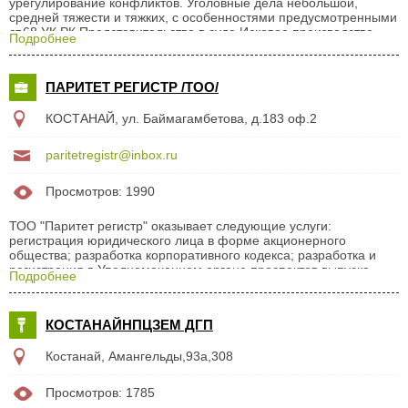
урегулирование конфликтов. Уголовные дела небольшой,
средней тяжести и тяжких, с особенностями предусмотренными
ст.68 УК РК Представительство в суде Исковое производство
Подробнее
Определение места жительства ребенка до суда Споры о
наследстве Межэкономические споры Примирение
потерпевших в ювенальной юстиции (Ювенальная юстиция -
ПАРИТЕТ РЕГИСТР /ТОО/
учреждения, осуществляющие правосудие по делам о
правонарушениях, совершаемых несовершеннолетними)
КОСТАНАЙ, ул. Баймагамбетова, д.183 оф.2
Юридические консультации Консультации психолога при
расторжении брака Психологическая помощь жертвам насилия
Собеседование с обвиняемыми...
paritetregistr@inbox.ru
Просмотров: 1990
ТОО "Паритет регистр" оказывает следующие услуги:
регистрация юридического лица в форме акционерного
общества; разработка корпоративного кодекса; разработка и
регистрация в Уполномоченном органе проспектов выпуска
Подробнее
акций, выпуска облигаций (облигационной программы) и
выпуска облигаций в пределах облигационной программы;
консультирование при выборе регистратора и заключении
КОСТАНАЙНПЦЗЕМ ДГП
договора на ведение реестра держателей ценных бумаг;
составление отчетов об итогах выпуска и размещения ценных
Костанай, Амангельды,93а,308
бумаг; аннулирование ценных бумаг; консультации по вопросам
рынка ценных бумаг; услуги при регистрации юридического
лица в полном объеме; делопроизводство; ...
Просмотров: 1785