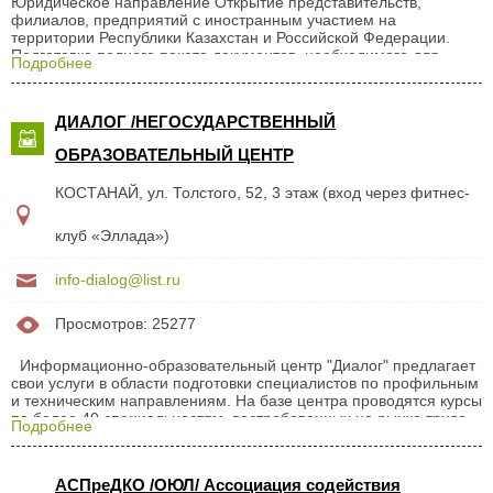
Юридическое направление Открытие представительств,
филиалов, предприятий с иностранным участием на
территории Республики Казахстан и Российской Федерации.
Подготовка полного пакета документов, необходимого для
Подробнее
регистрации создаваемых юридических лиц в органах юстиции;
Регистрация товарных знаков, торговых марок и фирменных
наименований Регистрация авторских прав (стихи, песни,
ДИАЛОГ /НЕГОСУДАРСТВЕННЫЙ
музыка, программы ЭВМ, произведения и тд.) Юридические
консультации, представительство в судебных органах по
ОБРАЗОВАТЕЛЬНЫЙ ЦЕНТР
гражданским делам. Справки для судебных органах о
среднерыночной стоимости товара . Администрирование
КОСТАНАЙ, ул. Толстого, 52, 3 этаж (вход через фитнес-
предприятий...
клуб «Эллада»)
info-dialog@list.ru
Просмотров: 25277
Информационно-образовательный центр "Диалог" предлагает
свои услуги в области подготовки специалистов по профильным
и техническим направлениям. На базе центра проводятся курсы
по более 40 специальностям, востребованных на рынке труда.
Подробнее
В частности это: бухгалтер предприятия, со знанием
1С:Бухгалтерия 8.2+юридическая грамотность сметчик
администратор, кассир + 1С психолог юрист дизайнеры всех
АСПреДКО /ОЮЛ/ Ассоциация содействия
направлений (теория+практика+комп.графика) менеджеры по