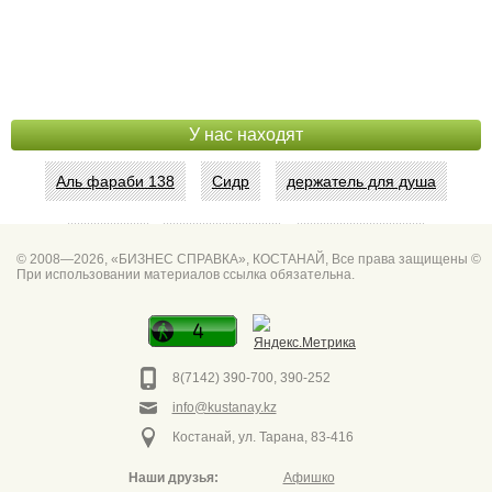
У нас находят
Аль фараби 138
Сидр
держатель для душа
Абая 42
Интим услуги
битум мастика
© 2008—2026, «БИЗНЕС СПРАВКА», КОСТАНАЙ, Все права защищены ©
При использовании материалов ссылка обязательна.
Спа для мужчин
Горно он
Фото дверей Марк
Сеть аптек забота
8(7142) 390-700, 390-252
info@kustanay.kz
Костанай, ул. Тарана, 83-416
Наши друзья:
Афишко