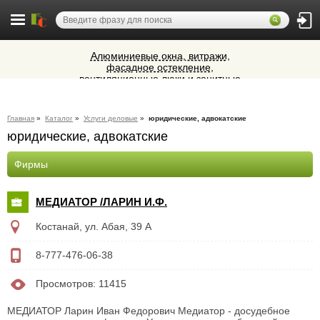
Алюминиевые окна, витражи,
фасадное остекление,
вентиляционные люки и зенитные
Ветеринарная аптека КазВетСнаб
фонари из профиля СИАЛ (Россия)
предлагает большой выбор
ветеринарных препаратов и товаров
Микроавтобусы в Челябинск утром и
для животных.
Главная
»
Каталог
»
Услуги деловые
»
юридические, адвокатские
вечером
юридические, адвокатские
Cocoage - европейская косметология
Фирмы
МЕДИАТОР /ЛАРИН И.Ф.
Костанай, ул. Абая, 39 А
8-777-476-06-38
Просмотров: 11415
МЕДИАТОР Ларин Иван Федорович Медиатор - досудебное