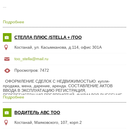
...
Подробнее
СТЕЛЛА ПЛЮС /STELLA + /ТОО
Костанай, ул. Касымканова, д.114, офис 301А
too_stella@mail.ru
Просмотров: 7472
ОФОРМЛЕНИЕ СДЕЛОК С НЕДВИЖИМОСТЬЮ: купля-
продажа, мена, дарение, аренда. СОСТАВЛЕНИЕ АКТОВ
ВВОДА В ЭКСПЛУАТАЦИЮ РЕГИСТРАЦИЯ,
ПЕРЕРЕГИСТРАЦИЯ ПРЕДПРИЯТИЙ, ФИЛИАЛОВ ВНЕСЕНИЕ
Подробнее
ИЗМЕНЕНИЙ В УЧРЕДИТЕЛЬНЫЕ ДОКУМЕНТЫ ПОМОЩЬ В
ПОЛУЧЕНИИ ГОС.АКТОВ НА ЗЕМЛЮ ЮРИДИЧЕСКОЕ
ОБСЛУЖИВАНИЕ ПРЕДПРИЯТИЙ/ПРЕДПРИНИМАТЕЛЕЙ
ВОДИТЕЛЬ АВС ТОО
ОЦЕНКА ДВИЖИМОГО И НЕДВИЖИМОГО ИМУЩЕСТВА
ПРЕДОСТАВЛЕНИЕ ИНТЕРЕСОВ В СУДЕ ПРОИЗВОДСТВО И
Костанай, Маяковского, 107, корп.2
РЕАЛИЗАЦИЯ ДРЕВЕСНОГО УГЛЯ ...