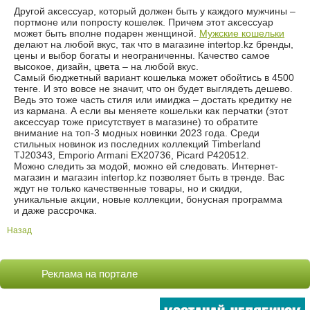
Другой аксессуар, который должен быть у каждого мужчины –
портмоне или попросту кошелек. Причем этот аксессуар
может быть вполне подарен женщиной.
Мужские кошельки
делают на любой вкус, так что в магазине intertop.kz бренды,
цены и выбор богаты и неограниченны. Качество самое
высокое, дизайн, цвета – на любой вкус.
Самый бюджетный вариант кошелька может обойтись в 4500
тенге. И это вовсе не значит, что он будет выглядеть дешево.
Ведь это тоже часть стиля или имиджа – достать кредитку не
из кармана. А если вы меняете кошельки как перчатки (этот
аксессуар тоже присутствует в магазине) то обратите
внимание на топ-3 модных новинки 2023 года. Среди
стильных новинок из последних коллекций Timberland
TJ20343, Emporio Armani EX20736, Picard P420512.
Можно следить за модой, можно ей следовать. Интернет-
магазин и магазин intertop.kz позволяет быть в тренде. Вас
ждут не только качественные товары, но и скидки,
уникальные акции, новые коллекции, бонусная программа
и даже рассрочка.
Назад
Реклама на портале