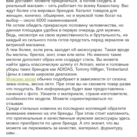
вам доставят. Можете прицениться, а потом сходить в
реальный магазин – сеть работает по всему Казахстану. Вас
ждут более ста мировых брендов. Каталог товаров для
женщин, конечно, обширнее, но и мужской тоже богат на
выбор – около 6000 наименований.
Не хотим обидеть прекрасную половину человечества, но
данная площадка удобна в первую очередь для мужчин.
Ведь, несмотря на свою мужественность и брутальность, не
каждый из сильного пола готов предстать перед зеркалом за
витриной магазина.
А тем более, если речь заходит об аксессуарах. Такая вроде
бы мелочь: брелок, зонт, очки или кепи. Но именно такие
мелочи дополнят образ или создадут стиль. Вы можете
найти здесь классическую шляпу от Armani, кепи и головные
уборы таких брендов как ADIDAS, Tommy Hilfiger, Timberland.
Цены в самом широком диапазоне.
Мужские кепки
обычно подобрают в зависимости от сезона:
зима-осень, весна-лето. При этом вы не сможете товар разве
что пощупать. Вся информация будет вам предоставлена -
начиная с фото. Узнаете о материале, стране-изготовителе,
особенностях модели. Можете сориентироваться по
отзывам.
Среди стильных новинок из последних коллекций обратите
внимание именно на эти бренды. При этом стоит напомнить,
что оригинальные и качественные мужские аксессуары здесь
можно приобрести по цене бренда. А это значит, что вы
можете не переживать за качество, материал, фурнитуру,
швы…