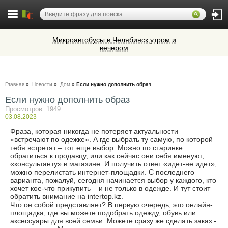
Микроавтобусы в Челябинск утром и
вечером
Ветеринарная аптека КазВетСнаб
предлагает большой выбор
ветеринарных препаратов и товаров
Алюминиевые окна, витражи,
для животных.
Главная
»
Новости
»
Дом
»
Если нужно дополнить образ
фасадное остекление,
вентиляционные люки и зенитные
Если нужно дополнить образ
Cocoage - европейская косметология
фонари из профиля СИАЛ (Россия)
Просмотров: 1949
03.08.2023
Фраза, которая никогда не потеряет актуальности –
«встречают по одежке». А где выбрать ту самую, по которой
тебя встретят – тот еще выбор. Можно по старинке
обратиться к продавцу, или как сейчас они себя именуют,
«консультанту» в магазине. И получить ответ «идет-не идет»,
можно перелистать интернет-площадки. С последнего
варианта, пожалуй, сегодня начинается выбор у каждого, кто
хочет кое-что прикупить – и не только в одежде. И тут стоит
обратить внимание на intertop.kz.
Что он собой представляет? В первую очередь, это онлайн-
площадка, где вы можете подобрать одежду, обувь или
аксессуары для всей семьи. Можете сразу же сделать заказ -