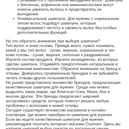
сталкиваются с проблемой выпадения волос. Шампуни
с биотином, кофеином или аминокислотами могут
помочь укрепить волосы и предотвратить их
выпадение.
Универсальные шампуни. Для мужчин с нормальным
типом волос подойдут шампуни, которые
поддерживают чистоту и свежесть волос без особых
дополнительных функций.
На что обратить внимание при выборе шампуня?
Тип волос и кожи головы. Прежде всего, нужно понимать,
какой у вас тип волос : сухие, жирные, нормальные и тип
кожи головы - сухая, жирная, склонная к раздражению.
Изучите состав продукта. Изучите ингредиенты, из которых
сделан шампунь. Отдавайте предпочтение натуральным и
органическим компонентам. Обратите внимание на бренд и
отзывы. Доверьтесь проверенным брендам и не забывайте
читать отзывы других пользователей.
На рынке представлено множество брендов, предлагающих
качественные шампуни для мужчин. Среди них можно
выделить такие марки, как American Crew, Nivea, Axe и
многие другие. Эти бренды предлагают широкий
ассортимент средств, которые помогут решить любые
проблемы с волосами и кожей головы.
Сегодня существует множество магазинов и онлайн-
платформ, где можно приобрести шампуни для мужчин.
Если вы ищете качественные шампуни для мужчин,
рекомендуем посетить интернет-магазин Cosmart. Здесь вы
найдете широкий выбор средств по доступным ценам.