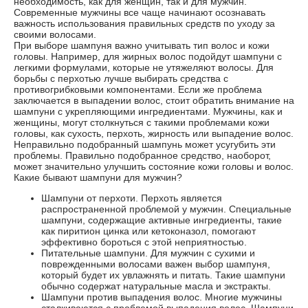
необходимость, как для женщин, так и для мужчин.
Современные мужчины все чаще начинают осознавать
важность использования правильных средств по уходу за
своими волосами.
При выборе шампуня важно учитывать тип волос и кожи
головы. Например, для жирных волос подойдут шампуни с
легкими формулами, которые не утяжеляют волосы. Для
борьбы с перхотью лучше выбирать средства с
противогрибковыми компонентами. Если же проблема
заключается в выпадении волос, стоит обратить внимание на
шампуни с укрепляющими ингредиентами. Мужчины, как и
женщины, могут столкнуться с такими проблемами кожи
головы, как сухость, перхоть, жирность или выпадение волос.
Неправильно подобранный шампунь может усугубить эти
проблемы. Правильно подобранное средство, наоборот,
может значительно улучшить состояние кожи головы и волос.
Какие бывают шампуни для мужчин?
Шампуни от перхоти. Перхоть является
распространенной проблемой у мужчин. Специальные
шампуни, содержащие активные ингредиенты, такие
как пиритион цинка или кетоконазол, помогают
эффективно бороться с этой неприятностью.
Питательные шампуни. Для мужчин с сухими и
поврежденными волосами важен выбор шампуня,
который будет их увлажнять и питать. Такие шампуни
обычно содержат натуральные масла и экстракты.
Шампуни против выпадения волос. Многие мужчины