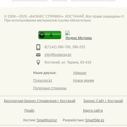
Абая 42
Интим услуги
битум мастика
© 2008—2026, «БИЗНЕС СПРАВКА», КОСТАНАЙ, Все права защищены ©
При использовании материалов ссылка обязательна.
Спа для мужчин
Горно он
Фото дверей Марк
Сеть аптек забота
8(7142) 390-700, 390-252
info@kustanay.kz
Костанай, ул. Тарана, 83-416
Наши друзья:
Афишко
Психолог.kz
Новое время
Полезные страницы
Бесплатная Бизнес Справочная г. Костанай
Бизнес Сайт г. Костанай
Прайс
Карта сайта
Хостинг
SmartHost.kz
Разработано
SmartSite.kz