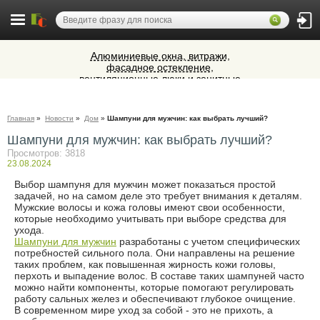
Алюминиевые окна, витражи,
фасадное остекление,
вентиляционные люки и зенитные
Ветеринарная аптека КазВетСнаб
фонари из профиля СИАЛ (Россия)
предлагает большой выбор
ветеринарных препаратов и товаров
Микроавтобусы в Челябинск утром и
для животных.
Главная
»
Новости
»
Дом
»
Шампуни для мужчин: как выбрать лучший?
вечером
Шампуни для мужчин: как выбрать лучший?
Cocoage - европейская косметология
Просмотров: 3818
23.08.2024
Выбор шампуня для мужчин может показаться простой
задачей, но на самом деле это требует внимания к деталям.
Мужские волосы и кожа головы имеют свои особенности,
которые необходимо учитывать при выборе средства для
ухода.
Шампуни для мужчин
разработаны с учетом специфических
потребностей сильного пола. Они направлены на решение
таких проблем, как повышенная жирность кожи головы,
перхоть и выпадение волос. В составе таких шампуней часто
можно найти компоненты, которые помогают регулировать
работу сальных желез и обеспечивают глубокое очищение.
В современном мире уход за собой - это не прихоть, а