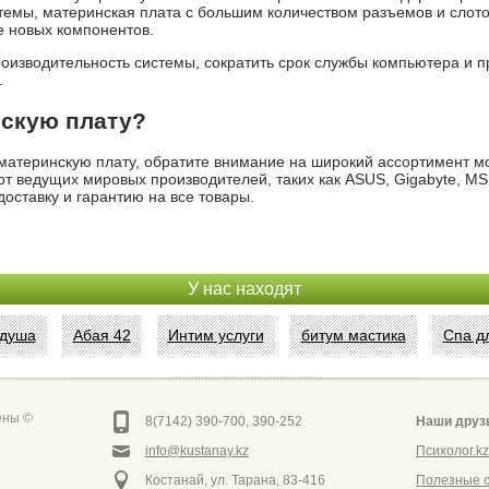
темы, материнская плата с большим количеством разъемов и слото
е новых компонентов.
изводительность системы, сократить срок службы компьютера и п
.
нскую плату?
атеринскую плату, обратите внимание на широкий ассортимент м
 от ведущих мировых производителей, таких как ASUS, Gigabyte, MS
оставку и гарантию на все товары.
У нас находят
 душа
Абая 42
Интим услуги
битум мастика
Спа д
Сеть аптек забота
ены ©
8(7142) 390-700, 390-252
Наши друз
info@kustanay.kz
Психолог.kz
Костанай, ул. Тарана, 83-416
Полезные 