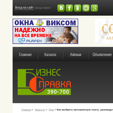
Вход на сайт
вход через
Главная
Каталог
Афиша
Объявления
Главная
»
Новости
»
Дом
»
Как выбрать материнскую плату: руководс