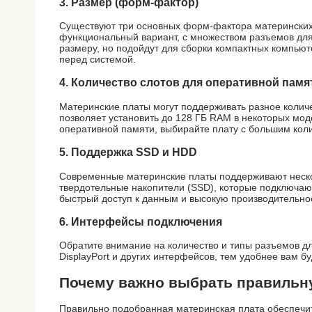
3.
Размер (форм-фактор)
Существуют три основных форм-фактора материнских п
функциональный вариант, с множеством разъемов для
размеру, но подойдут для сборки компактных компьюте
перед системой.
4.
Количество слотов для оперативной памя
Материнские платы могут поддерживать разное количе
позволяет установить до 128 ГБ RAM в некоторых мо
оперативной памяти, выбирайте плату с большим коли
5.
Поддержка SSD и HDD
Современные материнские платы поддерживают нескол
твердотельные накопители (SSD), которые подключаю
быстрый доступ к данным и высокую производительно
6.
Интерфейсы подключения
Обратите внимание на количество и типы разъемов д
DisplayPort и других интерфейсов, тем удобнее вам б
Почему важно выбрать правильн
Правильно подобранная материнская плата обеспечит