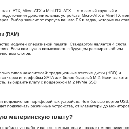
лат: ATX, Micro-ATX и Mini-ITX. ATX — это самый крупный и
 подключения дополнительных устройств. Micro-ATX и Mini-ITX ме
ров. Выбор зависит от корпуса вашего ПК и задач, которые вы ста
ти (RAM)
ство модулей оперативной памяти. Стандартом является 4 слота, 
делях. Если вам нужна возможность в будущем расширить объем
чеством слотов.
ько типов накопителей: традиционные жесткие диски (HDD) и
тся через интерфейсы SATA или более быстрый M.2. Если вы хотит
сть, выбирайте плату с поддержкой M.2 NVMe SSD.
ля подключения периферийных устройств. Чем больше портов USB
удет подключать различные устройства, от клавиатуры до мониторов
ую материнскую плату?
 стабильную работу вашего компьютера и позволит модернизирова