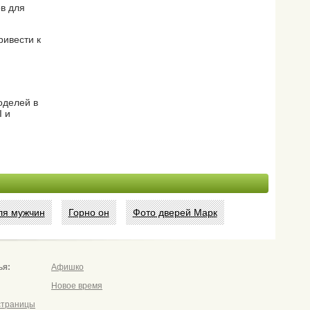
в для
ривести к
оделей в
I и
ля мужчин
Горно он
Фото дверей Марк
ья:
Афишко
Новое время
страницы