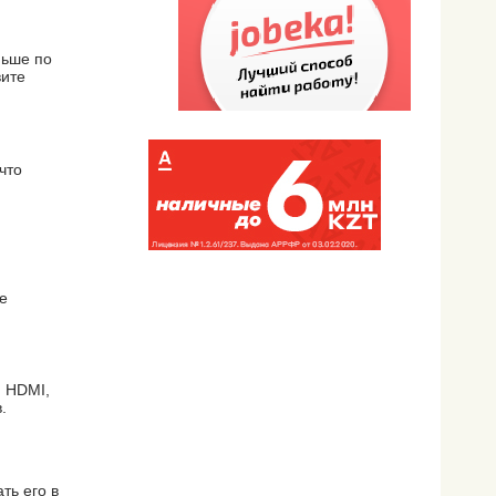
ньше по
вите
что
е
, HDMI,
.
ть его в