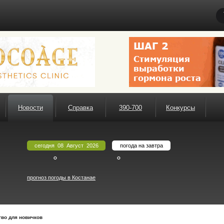
Новости
Справка
390-700
Конкурсы
сегодня 08 Август 2026
погода на завтра
°
°
прогноз погоды в Костанае
тво для новичков