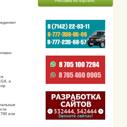
Реклама на портале
оединяет
ктивно
ся
LGA, а
сор.
ональные
ости
Z790 или