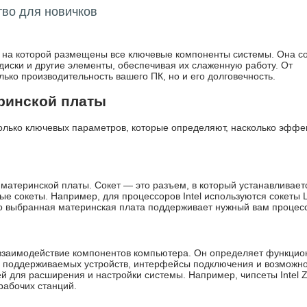
тво для новичков
, на которой размещены все ключевые компоненты системы. Она с
диски и другие элементы, обеспечивая их слаженную работу. От
ько производительность вашего ПК, но и его долговечность.
ринской платы
олько ключевых параметров, которые определяют, насколько эффе
 материнской платы. Сокет — это разъем, в который устанавливает
е сокеты. Например, для процессоров Intel используются сокеты 
о выбранная материнская плата поддерживает нужный вам процес
 взаимодействие компонентов компьютера. Он определяет функци
во поддерживаемых устройств, интерфейсы подключения и возможн
й для расширения и настройки системы. Например, чипсеты Intel 
рабочих станций.