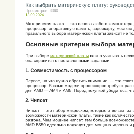
Как выбрать материнскую плату: руководс
Просмотров: 3360
13.09.2024
Материнская плата — это основа любого компьютера
процессор, оперативную память, видеокарту, жесткие 
правильного выбора материнской платы зависит не тол
Основные критерии выбора мате
При выборе
материнской платы
важно учитывать неск
она справится с поставленными задачами.
1.
Совместимость с процессором
Первое, на что нужно обратить внимание, — это сокет
процессор. Разные модели процессоров требуют разны
для AMD — AM4 и AM5. Перед покупкой убедитесь, чт
2.
Чипсет
Чипсет — это набор микросхем, которые отвечают за
возможности материнской платы, такие как количест
разгона. Чем мощнее чипсет, тем больше возможносте
AMD B550 идеально подходят для мощных игровых и 