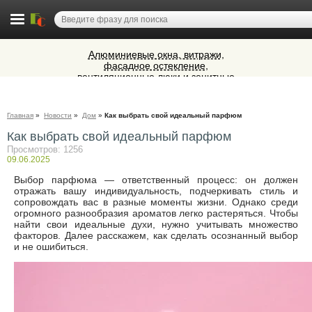
Алюминиевые окна, витражи,
фасадное остекление,
вентиляционные люки и зенитные
Cocoage - европейская косметология
фонари из профиля СИАЛ (Россия)
Ветеринарная аптека КазВетСнаб
Главная
»
Новости
»
Дом
»
Как выбрать свой идеальный парфюм
предлагает большой выбор
ветеринарных препаратов и товаров
Как выбрать свой идеальный парфюм
Микроавтобусы в Челябинск утром и
для животных.
вечером
Просмотров: 1256
09.06.2025
Выбор парфюма — ответственный процесс: он должен
отражать вашу индивидуальность, подчеркивать стиль и
сопровождать вас в разные моменты жизни. Однако среди
огромного разнообразия ароматов легко растеряться. Чтобы
найти свои идеальные духи, нужно учитывать множество
факторов. Далее расскажем, как сделать осознанный выбор
и не ошибиться.