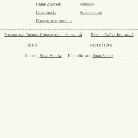
Наши друзья:
Афишко
Психолог.kz
Новое время
Полезные страницы
Бесплатная Бизнес Справочная г. Костанай
Бизнес Сайт г. Костанай
Прайс
Карта сайта
Хостинг
SmartHost.kz
Разработано
SmartSite.kz