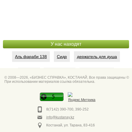
У нас находят
Аль фараби 138
Сидр
держатель для душа
Абая 42
Интим услуги
битум мастика
© 2008—2026, «БИЗНЕС СПРАВКА», КОСТАНАЙ, Все права защищены ©
При использовании материалов ссылка обязательна.
Спа для мужчин
Горно он
Фото дверей Марк
Сеть аптек забота
8(7142) 390-700, 390-252
info@kustanay.kz
Костанай, ул. Тарана, 83-416