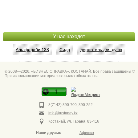
У нас находят
Аль фараби 138
Сидр
держатель для душа
Абая 42
Интим услуги
битум мастика
© 2008—2026, «БИЗНЕС СПРАВКА», КОСТАНАЙ, Все права защищены ©
При использовании материалов ссылка обязательна.
Спа для мужчин
Горно он
Фото дверей Марк
Сеть аптек забота
8(7142) 390-700, 390-252
info@kustanay.kz
Костанай, ул. Тарана, 83-416
Наши друзья:
Афишко