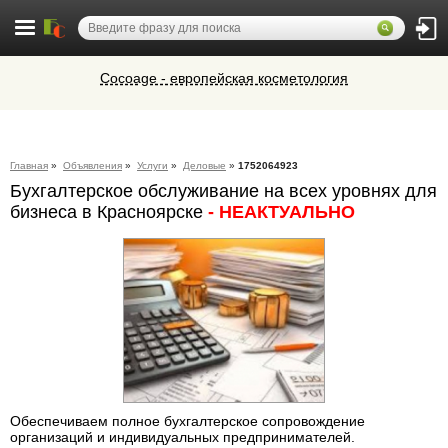
Cocoage - европейская косметология
Микроавтобусы в Челябинск утром и
вечером
Ветеринарная аптека КазВетСнаб
Главная
»
Объявления
»
Услуги
»
Деловые
»
1752064923
предлагает большой выбор
Бухгалтерское обслуживание на всех уровнях для
ветеринарных препаратов и товаров
Алюминиевые окна, витражи,
для животных.
бизнеса в Красноярске
- НЕАКТУАЛЬНО
фасадное остекление,
вентиляционные люки и зенитные
фонари из профиля СИАЛ (Россия)
Обеспечиваем полное бухгалтерское сопровождение
организаций и индивидуальных предпринимателей.