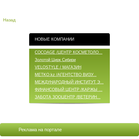
Назад
НОВЫЕ КОМПАНИИ
COCOAGE /ЦЕНТР КОСМЕТОЛО...
Золотой Цирк Сибири
VELOSTYLE / МАГАЗИН
METKO.kz /АГЕНТСТВО ВИЗУ...
МЕЖДУНАРОДНЫЙ ИНСТИТУТ Э...
ФИНАНСОВЫЙ ЦЕНТР /ҚАРЖЫ ...
ЗАБОТА ЗООЦЕНТР /ВЕТЕРИН...
ОБНОВЛЕННЫЕ КОМПАНИИ
COCOAGE /ЦЕНТР КОСМЕТОЛО...
Реклама на портале
БАБИЧ А.А. /ИП