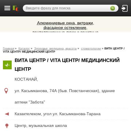
Алюминиевые окна, витражи,
фасадное остекление,
вентиляционные люки и зенитные
Микроавтобусы в Челябинск утром и
фонари из профиля СИАЛ (Россия)
вечером
Ветеринарная аптека КазВетСнаб
Главная
»
Каталог
»
Здоровье, медицина, красота
»
стоматологии
»
ВИТА ЦЕНТР /
предлагает большой выбор
VITA ЦЕНТР/ МЕДИЦИНСКИЙ ЦЕНТР
ветеринарных препаратов и товаров
Cocoage - европейская косметология
ВИТА ЦЕНТР / VITA ЦЕНТР/ МЕДИЦИНСКИЙ
для животных.
ЦЕНТР
КОСТАНАЙ
,
ул. Касымканова, 74А (быв. Повстанческая), здание
аптеки "Забота"
Казактелеком, угол ул. Касымканова-Тарана
Центр, музыкальная школа