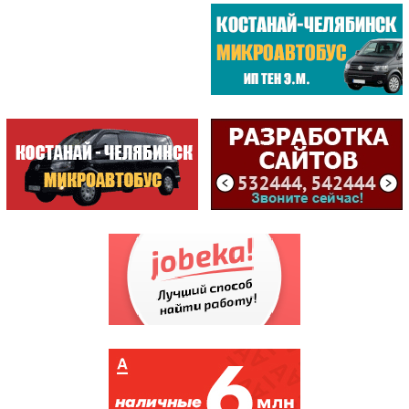
VELOSTYLE / МАГАЗИН
METKO.kz /АГЕНТСТВО ВИЗУ...
СТРОИТЕЛЬ /МАГАЗИН /ИП К...
ЦЕНТРАЛ /БИЛЬЯРДНЫЙ КЛУБ
ПАССАЖИРСКИЕ ПЕРЕВОЗКИ /...
САМЫЕ ПОСЕЩАЕМЫЕ
ЦЕНТР
ОБСЛУЖИВАНИЯ...
(198809)
ГККП "Дворец спорт...
(174883)
АСТЫКЖАН /СУПЕРМАР...
(171384)
СПЕЦИАЛИЗИРОВАННЫЙ...
(144044)
НАЛОГОВОЕ УПРАВЛЕН...
(135795)
КИНОТЕАТР КАЗАХСТАН
(121348)
АКВАПАРК
(107556)