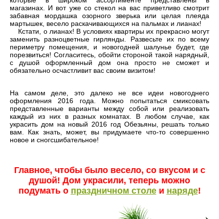
которые в широком ассортименте представлены в
магазинах. И вот уже со стекол на вас приветливо смотрит
забавная мордашка озорного зверька или целая плеяда
мартышек, весело раскачивающихся на пальмах и лианах!
Кстати, о лианах! В условиях квартиры их прекрасно могут
заменить разноцветные гирлянды. Развесьте их по всему
периметру помещения, и новогодней шалунье будет, где
порезвиться! Согласитесь, обойти стороной такой нарядный,
с душой оформленный дом она просто не сможет и
обязательно осчастливит вас своим визитом!
На самом деле, это далеко не все идеи новогоднего
оформления 2016 года. Можно попытаться смиксовать
представленные варианты между собой или реализовать
каждый из них в разных комнатах. В любом случае, как
украсить дом на новый 2016 год Обезьяны, решать только
вам. Как знать, может, вы придумаете что-то совершенно
новое и сногсшибательное!
Главное, чтобы было весело, со вкусом и с
душой! Дом украсили, теперь можно
подумать о
праздничном столе
и
наряде
!