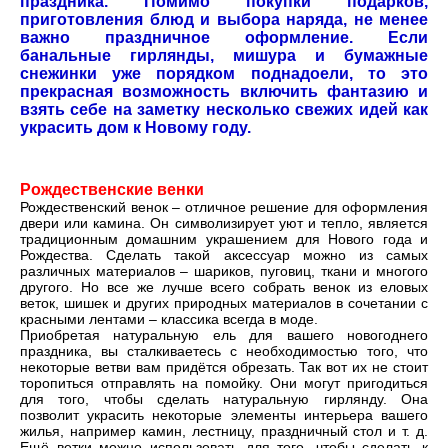
праздника. Помимо покупки подарков,
приготовления блюд и выбора наряда, не менее
важно праздничное оформление. Если
банальные гирлянды, мишура и бумажные
снежинки уже порядком поднадоели, то это
прекрасная возможность включить фантазию и
взять себе на заметку несколько свежих идей как
украсить дом к Новому году.
Рождественские венки
Рождественский венок – отличное решение для оформления
двери или камина. Он символизирует уют и тепло, является
традиционным домашним украшением для Нового года и
Рождества. Сделать такой аксессуар можно из самых
различных материалов – шариков, пуговиц, ткани и многого
другого. Но все же лучше всего собрать венок из еловых
веток, шишек и других природных материалов в сочетании с
красными лентами – классика всегда в моде.
Приобретая натуральную ель для вашего новогоднего
праздника, вы сталкиваетесь с необходимостью того, что
некоторые ветви вам придётся обрезать. Так вот их не стоит
торопиться отправлять на помойку. Они могут пригодиться
для того, чтобы сделать натуральную гирлянду. Она
позволит украсить некоторые элементы интерьера вашего
жилья, например камин, лестницу, праздничный стол и т. д.
Ещё ветки можно использовать для того, чтобы сделать к