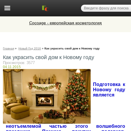
Cocoage - европейская косметология
Ветеринарная аптека КазВетСнаб
предлагает большой выбор
ветеринарных препаратов и товаров
Микроавтобусы в Челябинск утром и
для животных.
Главная
»
Новый Год 2016
»
Как украсить свой дом к Новому году
вечером
Как украсить свой дом к Новому году
Алюминиевые окна, витражи,
фасадное остекление,
Просмотров: 3577
04.11.2015
вентиляционные люки и зенитные
фонари из профиля СИАЛ (Россия)
Подготовка к
Новому году
является
неотъемлемой частью этого волшебного