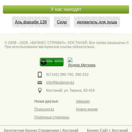
У нас находят
Аль фараби 138
Сидр
держатель для душа
Абая 42
Интим услуги
битум мастика
© 2008—2026, «БИЗНЕС СПРАВКА», КОСТАНАЙ, Все права защищены ©
При использовании материалов ссылка обязательна.
Спа для мужчин
Горно он
Фото дверей Марк
Сеть аптек забота
8(7142) 390-700, 390-252
info@kustanay.kz
Костанай, ул. Тарана, 83-416
Наши друзья:
Афишко
Психолог.kz
Новое время
Полезные страницы
Бесплатная Бизнес Справочная г. Костанай
Бизнес Сайт г. Костанай