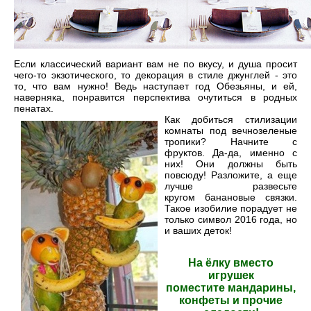
Если классический вариант вам не по вкусу, и душа просит
чего-то экзотического, то декорация в стиле джунглей - это
то, что вам нужно! Ведь наступает год Обезьяны, и ей,
наверняка, понравится перспектива очутиться в родных
пенатах.
Как добиться стилизации
комнаты под вечнозеленые
тропики? Начните с
фруктов. Да-да, именно с
них! Они должны быть
повсюду! Разложите, а еще
лучше развесьте
кругом банановые связки.
Такое изобилие порадует не
только символ 2016 года, но
и ваших деток!
На ёлку вместо
игрушек
поместите мандарины,
конфеты и прочие