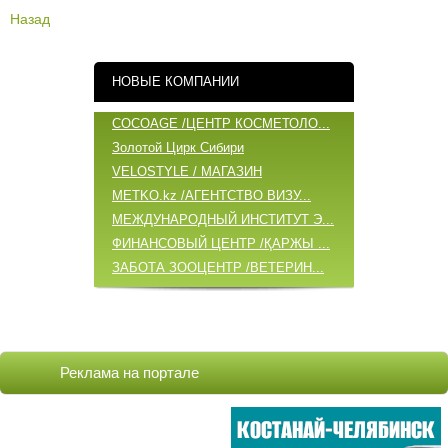
Назад
НОВЫЕ КОМПАНИИ
COCOAGE /ЦЕНТР КОСМЕТОЛО...
Золотой Цирк Сибири
VELOSTYLE / МАГАЗИН
METKO.kz /АГЕНТСТВО ВИЗУ...
МЕЖДУНАРОДНЫЙ ИНСТИТУТ Э...
ФИНАНСОВЫЙ ЦЕНТР /ҚАРЖЫ ...
ЗАБОТА ЗООЦЕНТР /ВЕТЕРИН...
ОБНОВЛЕННЫЕ КОМПАНИИ
COCOAGE /ЦЕНТР КОСМЕТОЛО...
Реклама на портале
БАБИЧ А.А. /ИП
ВИТА ЦЕНТР / VITA ЦЕНТР/...
VELOSTYLE / МАГАЗИН