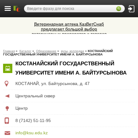
Ветеринарная аптека КазВетСнаб
предлагает большой выбор
ветеринарных препаратов и товаров
Алюминиевые окна, витражи,
для животных.
фасадное остекление,
вентиляционные люки и зенитные
Cocoage - европейская косметология
фонари из профиля СИАЛ (Россия)
Главная
»
Каталог
»
Образование
»
вузы, колледжи
»
КОСТАНАЙСКИЙ
ГОСУДАРСТВЕННЫЙ УНИВЕРСИТЕТ ИМЕНИ А. БАЙТУРСЫНОВА
Микроавтобусы в Челябинск утром и
КОСТАНАЙСКИЙ ГОСУДАРСТВЕННЫЙ
вечером
УНИВЕРСИТЕТ ИМЕНИ А. БАЙТУРСЫНОВА
КОСТАНАЙ
,
ул. Байтурсынова, д. 47
Центральный сквер
Центр
8 (7142) 51-11-95
info@ksu.edu.kz