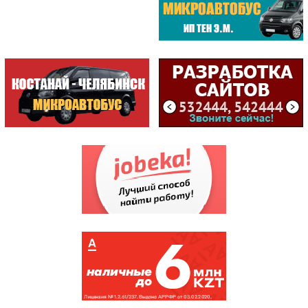
METKO.kz /АГЕНТСТВО ВИЗУ...
СТРОИТЕЛЬ /МАГАЗИН /ИП К...
ЦЕНТРАЛ /БИЛЬЯРДНЫЙ КЛУБ
САМЫЕ ПОСЕЩАЕМЫЕ
ЦЕНТР
ОБСЛУЖИВАНИЯ...
(198813)
ГККП "Дворец спорт...
(174886)
АСТЫКЖАН /СУПЕРМАР...
(171393)
СПЕЦИАЛИЗИРОВАННЫЙ...
(144053)
НАЛОГОВОЕ УПРАВЛЕН...
(135805)
КИНОТЕАТР КАЗАХСТАН
(121353)
АКВАПАРК
(107563)