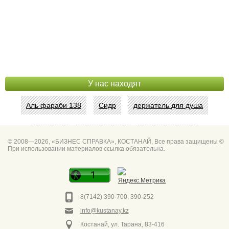
У нас находят
Аль фараби 138
Сидр
держатель для душа
Абая 42
Интим услуги
битум мастика
© 2008—2026, «БИЗНЕС СПРАВКА», КОСТАНАЙ, Все права защищены ©
При использовании материалов ссылка обязательна.
Спа для мужчин
Горно он
Фото дверей Марк
Сеть аптек забота
8(7142) 390-700, 390-252
info@kustanay.kz
Костанай, ул. Тарана, 83-416