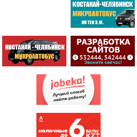
VELOSTYLE / МАГАЗИН
METKO.kz /АГЕНТСТВО ВИЗУ...
СТРОИТЕЛЬ /МАГАЗИН /ИП К...
ЦЕНТРАЛ /БИЛЬЯРДНЫЙ КЛУБ
САМЫЕ ПОСЕЩАЕМЫЕ
ЦЕНТР
ОБСЛУЖИВАНИЯ...
(198810)
ГККП "Дворец спорт...
(174884)
АСТЫКЖАН /СУПЕРМАР...
(171386)
СПЕЦИАЛИЗИРОВАННЫЙ...
(144046)
НАЛОГОВОЕ УПРАВЛЕН...
(135800)
КИНОТЕАТР КАЗАХСТАН
(121348)
АКВАПАРК
(107559)