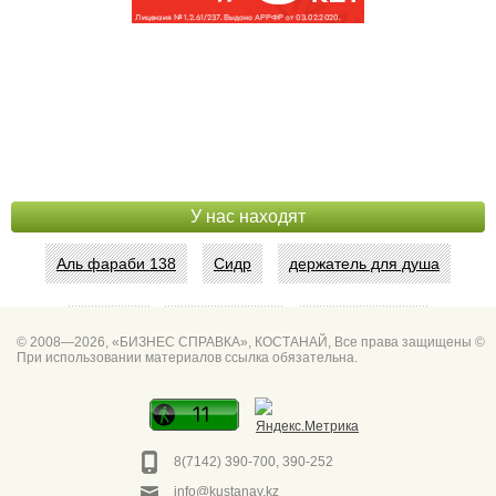
У нас находят
Аль фараби 138
Сидр
держатель для душа
Абая 42
Интим услуги
битум мастика
© 2008—2026, «БИЗНЕС СПРАВКА», КОСТАНАЙ, Все права защищены ©
При использовании материалов ссылка обязательна.
Спа для мужчин
Горно он
Фото дверей Марк
Сеть аптек забота
8(7142) 390-700, 390-252
info@kustanay.kz