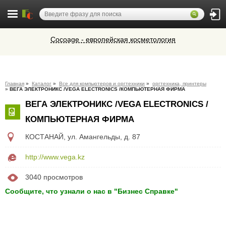
Cocoage - европейская косметология
Алюминиевые окна, витражи,
фасадное остекление,
вентиляционные люки и зенитные
Микроавтобусы в Челябинск утром и
фонари из профиля СИАЛ (Россия)
Главная
»
Каталог
»
Все для компьютеров и оргтехники
»
оргтехника, принтеры
вечером
»
ВЕГА ЭЛЕКТРОНИКС /VEGA ELECTRONICS /КОМПЬЮТЕРНАЯ ФИРМА
Ветеринарная аптека КазВетСнаб
ВЕГА ЭЛЕКТРОНИКС /VEGA ELECTRONICS /
предлагает большой выбор
ветеринарных препаратов и товаров
КОМПЬЮТЕРНАЯ ФИРМА
для животных.
КОСТАНАЙ
,
ул. Амангельды, д. 87
http://www.vega.kz
3040 просмотров
Сообщите, что узнали о нас в "Бизнес Справке"