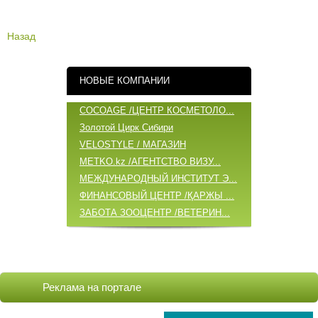
Назад
НОВЫЕ КОМПАНИИ
COCOAGE /ЦЕНТР КОСМЕТОЛО...
Золотой Цирк Сибири
VELOSTYLE / МАГАЗИН
METKO.kz /АГЕНТСТВО ВИЗУ...
МЕЖДУНАРОДНЫЙ ИНСТИТУТ Э...
ФИНАНСОВЫЙ ЦЕНТР /ҚАРЖЫ ...
ЗАБОТА ЗООЦЕНТР /ВЕТЕРИН...
ОБНОВЛЕННЫЕ КОМПАНИИ
COCOAGE /ЦЕНТР КОСМЕТОЛО...
Реклама на портале
БАБИЧ А.А. /ИП
ВИТА ЦЕНТР / VITA ЦЕНТР/...