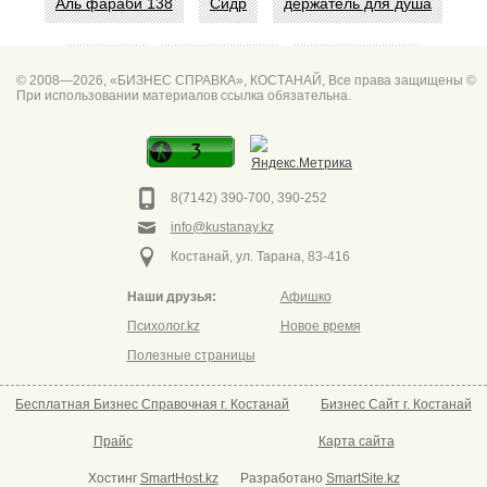
Аль фараби 138
Сидр
держатель для душа
Абая 42
Интим услуги
битум мастика
© 2008—2026, «БИЗНЕС СПРАВКА», КОСТАНАЙ, Все права защищены ©
При использовании материалов ссылка обязательна.
Спа для мужчин
Горно он
Фото дверей Марк
Сеть аптек забота
8(7142) 390-700, 390-252
info@kustanay.kz
Костанай, ул. Тарана, 83-416
Наши друзья:
Афишко
Психолог.kz
Новое время
Полезные страницы
Бесплатная Бизнес Справочная г. Костанай
Бизнес Сайт г. Костанай
Прайс
Карта сайта
Хостинг
SmartHost.kz
Разработано
SmartSite.kz