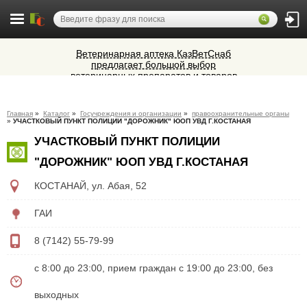
Ветеринарная аптека КазВетСнаб
предлагает большой выбор
ветеринарных препаратов и товаров
Cocoage - европейская косметология
для животных.
Микроавтобусы в Челябинск утром и
Главная
»
Каталог
»
Госучреждения и организации
»
правоохранительные органы
вечером
»
УЧАСТКОВЫЙ ПУНКТ ПОЛИЦИИ "ДОРОЖНИК" ЮОП УВД Г.КОСТАНАЯ
Алюминиевые окна, витражи,
УЧАСТКОВЫЙ ПУНКТ ПОЛИЦИИ
фасадное остекление,
вентиляционные люки и зенитные
"ДОРОЖНИК" ЮОП УВД Г.КОСТАНАЯ
фонари из профиля СИАЛ (Россия)
КОСТАНАЙ
,
ул. Абая, 52
ГАИ
8 (7142) 55-79-99
с 8:00 до 23:00, прием граждан с 19:00 до 23:00, без
выходных