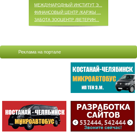
МЕЖДУНАРОДНЫЙ ИНСТИТУТ Э...
ФИНАНСОВЫЙ ЦЕНТР /ҚАРЖЫ ...
ЗАБОТА ЗООЦЕНТР /ВЕТЕРИН...
ОБНОВЛЕННЫЕ КОМПАНИИ
COCOAGE /ЦЕНТР КОСМЕТОЛО...
Реклама на портале
БАБИЧ А.А. /ИП
ВИТА ЦЕНТР / VITA ЦЕНТР/...
VELOSTYLE / МАГАЗИН
METKO.kz /АГЕНТСТВО ВИЗУ...
СТРОИТЕЛЬ /МАГАЗИН /ИП К...
ЦЕНТРАЛ /БИЛЬЯРДНЫЙ КЛУБ
САМЫЕ ПОСЕЩАЕМЫЕ
ЦЕНТР
ОБСЛУЖИВАНИЯ...
(198805)
ГККП "Дворец спорт...
(174881)