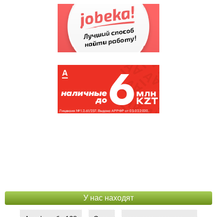
АСТЫКЖАН /СУПЕРМАР...
(171383)
СПЕЦИАЛИЗИРОВАННЫЙ...
(144043)
НАЛОГОВОЕ УПРАВЛЕН...
(135792)
КИНОТЕАТР КАЗАХСТАН
(121346)
АКВАПАРК
(107555)
У нас находят