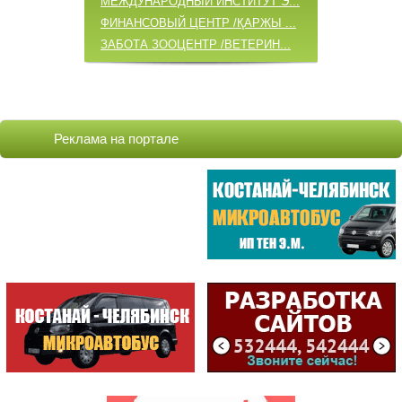
МЕЖДУНАРОДНЫЙ ИНСТИТУТ Э...
ФИНАНСОВЫЙ ЦЕНТР /ҚАРЖЫ ...
ЗАБОТА ЗООЦЕНТР /ВЕТЕРИН...
ОБНОВЛЕННЫЕ КОМПАНИИ
COCOAGE /ЦЕНТР КОСМЕТОЛО...
Реклама на портале
БАБИЧ А.А. /ИП
ВИТА ЦЕНТР / VITA ЦЕНТР/...
VELOSTYLE / МАГАЗИН
METKO.kz /АГЕНТСТВО ВИЗУ...
СТРОИТЕЛЬ /МАГАЗИН /ИП К...
ЦЕНТРАЛ /БИЛЬЯРДНЫЙ КЛУБ
САМЫЕ ПОСЕЩАЕМЫЕ
ЦЕНТР
ОБСЛУЖИВАНИЯ...
(198803)
ГККП "Дворец спорт...
(174881)