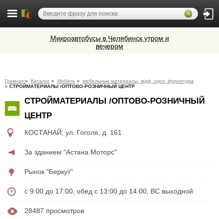
Микроавтобусы в Челябинск утром и
вечером
Ветеринарная аптека КазВетСнаб
предлагает большой выбор
ветеринарных препаратов и товаров
Cocoage - европейская косметология
для животных.
Главная
»
Каталог
»
Мебель
»
мебельные материалы, мдф, лдсп, фурнитура
»
СТРОЙМАТЕРИАЛЫ /ОПТОВО-РОЗНИЧНЫЙ ЦЕНТР
Алюминиевые окна, витражи,
СТРОЙМАТЕРИАЛЫ /ОПТОВО-РОЗНИЧНЫЙ
фасадное остекление,
вентиляционные люки и зенитные
ЦЕНТР
фонари из профиля СИАЛ (Россия)
КОСТАНАЙ
,
ул. Гоголя, д. 161
За зданием "Астана Моторс"
Рынок "Беркут"
с 9:00 до 17:00, обед с 13:00 до 14:00, ВС выходной
28487 просмотров