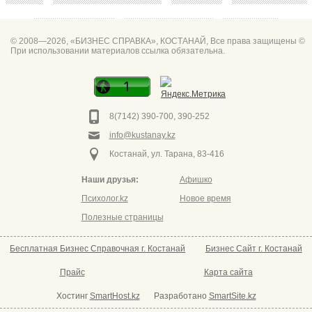
битум мастика
Спа для мужчин
Горно он
© 2008—2026, «БИЗНЕС СПРАВКА», КОСТАНАЙ, Все права защищены ©
При использовании материалов ссылка обязательна.
Фото дверей Марк
Сеть аптек забота
Фото дверей
8(7142) 390-700, 390-252
info@kustanay.kz
Костанай, ул. Тарана, 83-416
Наши друзья:
Афишко
Психолог.kz
Новое время
Полезные страницы
Бесплатная Бизнес Справочная г. Костанай
Бизнес Сайт г. Костанай
Прайс
Карта сайта
Хостинг
SmartHost.kz
Разработано
SmartSite.kz