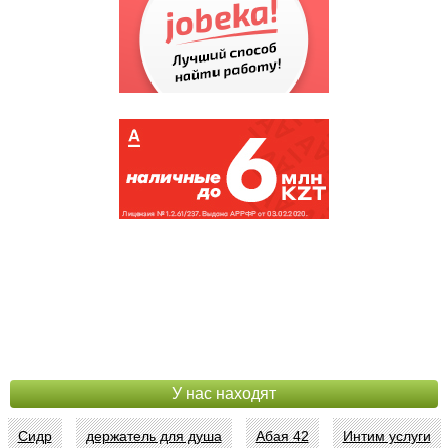
АСТЫКЖАН /СУПЕРМАР...
(171382)
СПЕЦИАЛИЗИРОВАННЫЙ...
(144042)
НАЛОГОВОЕ УПРАВЛЕН...
(135790)
КИНОТЕАТР КАЗАХСТАН
(121345)
АКВАПАРК
(107553)
У нас находят
Сидр
держатель для душа
Абая 42
Интим услуги