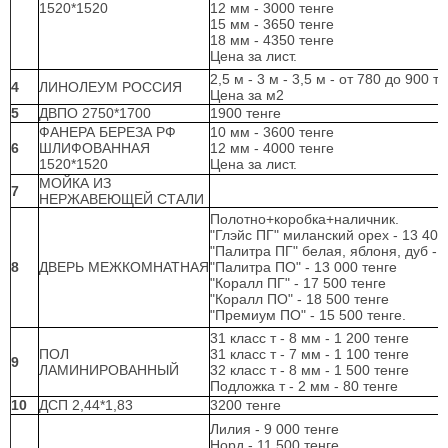
1520*1520
12 мм - 3000 тенге
15 мм - 3650 тенге
18 мм - 4350 тенге
Цена за лист.
2,5 м - 3 м - 3,5 м - от 780 до 900 те
4
ЛИНОЛЕУМ РОССИЯ
Цена за м2
5
ДВПО 2750*1700
1900 тенге
ФАНЕРА БЕРЕЗА РФ
10 мм - 3600 тенге
6
ШЛИФОВАННАЯ
12 мм - 4000 тенге
1520*1520
Цена за лист.
МОЙКА ИЗ
7
НЕРЖАВЕЮЩЕЙ СТАЛИ
Полотно+коробка+наличник.
"Глэйс ПГ" миланский орех - 13 400
"Палитра ПГ" белая, яблоня, дуб - 
8
ДВЕРЬ МЕЖКОМНАТНАЯ
"Палитра ПО" - 13 000 тенге
"Коралл ПГ" - 17 500 тенге
"Коралл ПО" - 18 500 тенге
"Премиум ПО" - 15 500 тенге.
31 класс т - 8 мм - 1 200 тенге
ПОЛ
31 класс т - 7 мм - 1 100 тенге
9
ЛАМИНИРОВАННЫЙ
32 класс т - 8 мм - 1 500 тенге
Подложка т - 2 мм - 80 тенге
10
ДСП 2,44*1,83
3200 тенге
Лилия - 9 000 тенге
Норд - 11 500 тенге