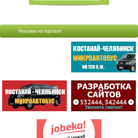
ОБНОВЛЕННЫЕ КОМПАНИИ
COCOAGE /ЦЕНТР КОСМЕТОЛО...
Реклама на портале
БАБИЧ А.А. /ИП
ВИТА ЦЕНТР / VITA ЦЕНТР/...
VELOSTYLE / МАГАЗИН
METKO.kz /АГЕНТСТВО ВИЗУ...
СТРОИТЕЛЬ /МАГАЗИН /ИП К...
ЦЕНТРАЛ /БИЛЬЯРДНЫЙ КЛУБ
САМЫЕ ПОСЕЩАЕМЫЕ
ЦЕНТР
ОБСЛУЖИВАНИЯ...
(198810)
ГККП "Дворец спорт...
(174884)
АСТЫКЖАН /СУПЕРМАР...
(171386)
СПЕЦИАЛИЗИРОВАННЫЙ...
(144046)