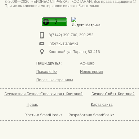
© 2008—2026, «БИЗНЕС СПРАВКА», КОСТАНАЙ, Все права защищены ©
При использовании материалов ссылка обязательна.
Спа для мужчин
Горно он
Фото дверей Марк
Сеть аптек забота
8(7142) 390-700, 390-252
info@kustanay.kz
Костанай, ул. Тарана, 83-416
Наши друзья:
Афишко
Психолог.kz
Новое время
Полезные страницы
Бесплатная Бизнес Справочная г. Костанай
Бизнес Сайт г. Костанай
Прайс
Карта сайта
Хостинг
SmartHost.kz
Разработано
SmartSite.kz