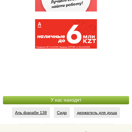
НАЛОГОВОЕ УПРАВЛЕН...
(135796)
КИНОТЕАТР КАЗАХСТАН
(121348)
АКВАПАРК
(107559)
У нас находят
Аль фараби 138
Сидр
держатель для душа
Абая 42
Интим услуги
битум мастика