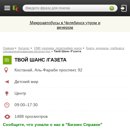
Микроавтобусы в Челябинск утром и
вечером
Cocoage - европейская косметология
Ветеринарная аптека КазВетСнаб
Главная
»
Каталог
»
СМИ, реклама, полиграфия, книги
»
Книги, журналы, учебная и
предлагает большой выбор
специализированная литература
»
Твой Шанс /Газета
ветеринарных препаратов и товаров
Алюминиевые окна, витражи,
ТВОЙ ШАНС /ГАЗЕТА
для животных.
фасадное остекление,
вентиляционные люки и зенитные
Костанай
,
​Аль-Фараби проспект, 92
фонари из профиля СИАЛ (Россия)
Детский мир
Центр
09:00–17:30
1488 просмотров
Сообщите, что узнали о нас в "Бизнес Справке"