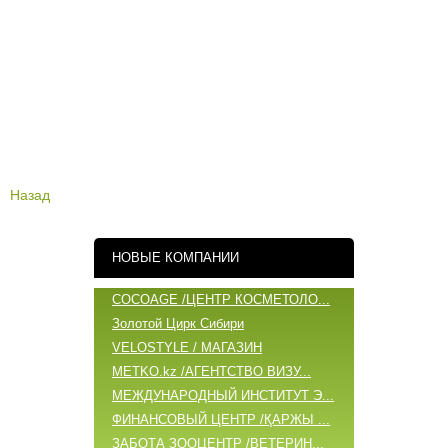
Назад
НОВЫЕ КОМПАНИИ
COCOAGE /ЦЕНТР КОСМЕТОЛО...
Золотой Цирк Сибири
VELOSTYLE / МАГАЗИН
METKO.kz /АГЕНТСТВО ВИЗУ...
МЕЖДУНАРОДНЫЙ ИНСТИТУТ Э...
ФИНАНСОВЫЙ ЦЕНТР /ҚАРЖЫ ...
ЗАБОТА ЗООЦЕНТР /ВЕТЕРИН...