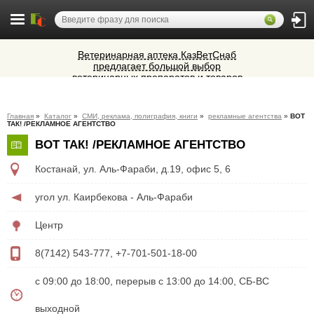
Ветеринарная аптека КазВетСнаб
предлагает большой выбор
ветеринарных препаратов и товаров
Cocoage - европейская косметология
для животных.
Алюминиевые окна, витражи,
Главная
»
Каталог
»
СМИ, реклама, полиграфия, книги
»
рекламные агентства
»
ВОТ
фасадное остекление,
ТАК! /РЕКЛАМНОЕ АГЕНТСТВО
вентиляционные люки и зенитные
Микроавтобусы в Челябинск утром и
ВОТ ТАК! /РЕКЛАМНОЕ АГЕНТСТВО
фонари из профиля СИАЛ (Россия)
вечером
Костанай
,
ул. Аль-Фараби, д.19, офис 5, 6
угол ул. Каирбекова - Аль-Фараби
Центр
8(7142) 543-777, +7-701-501-18-00
с 09:00 до 18:00, перерыв с 13:00 до 14:00, СБ-ВС
выходной