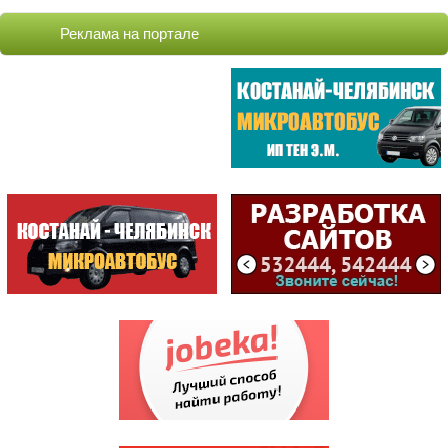
COCOAGE /ЦЕНТР КОСМЕТОЛО...
Реклама на портале
БАБИЧ А.А. /ИП
ВИТА ЦЕНТР / VITA ЦЕНТР/...
VELOSTYLE / МАГАЗИН
METKO.kz /АГЕНТСТВО ВИЗУ...
СТРОИТЕЛЬ /МАГАЗИН /ИП К...
ЦЕНТРАЛ /БИЛЬЯРДНЫЙ КЛУБ
САМЫЕ ПОСЕЩАЕМЫЕ
ЦЕНТР
ОБСЛУЖИВАНИЯ...
(198813)
ГККП "Дворец спорт...
(174885)
АСТЫКЖАН /СУПЕРМАР...
(171393)
СПЕЦИАЛИЗИРОВАННЫЙ...
(144053)
НАЛОГОВОЕ УПРАВЛЕН...
(135805)
КИНОТЕАТР КАЗАХСТАН
(121353)
АКВАПАРК
(107563)