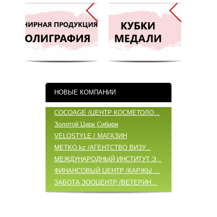
НОВЫЕ КОМПАНИИ
COCOAGE /ЦЕНТР КОСМЕТОЛО...
Золотой Цирк Сибири
VELOSTYLE / МАГАЗИН
METKO.kz /АГЕНТСТВО ВИЗУ...
МЕЖДУНАРОДНЫЙ ИНСТИТУТ Э...
ФИНАНСОВЫЙ ЦЕНТР /ҚАРЖЫ ...
ЗАБОТА ЗООЦЕНТР /ВЕТЕРИН...
ОБНОВЛЕННЫЕ КОМПАНИИ