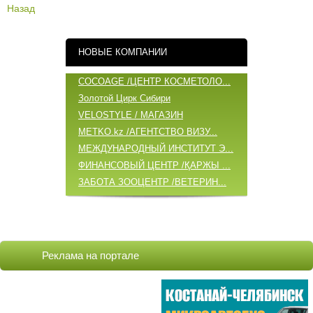
Назад
НОВЫЕ КОМПАНИИ
COCOAGE /ЦЕНТР КОСМЕТОЛО...
Золотой Цирк Сибири
VELOSTYLE / МАГАЗИН
METKO.kz /АГЕНТСТВО ВИЗУ...
МЕЖДУНАРОДНЫЙ ИНСТИТУТ Э...
ФИНАНСОВЫЙ ЦЕНТР /ҚАРЖЫ ...
ЗАБОТА ЗООЦЕНТР /ВЕТЕРИН...
ОБНОВЛЕННЫЕ КОМПАНИИ
COCOAGE /ЦЕНТР КОСМЕТОЛО...
Реклама на портале
БАБИЧ А.А. /ИП
ВИТА ЦЕНТР / VITA ЦЕНТР/...
VELOSTYLE / МАГАЗИН