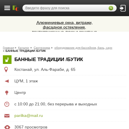
Алюминиевые окна, витражи,
фасадное остекление,
вентиляционные люки и зенитные
Микроавтобусы в Челябинск утром и
фонари из профиля СИАЛ (Россия)
вечером
Ветеринарная аптека КазВетСнаб
Главная
»
Каталог
»
Сантехника
»
оборудование для бассейнов, бань, саун
предлагает большой выбор
»
БАННЫЕ ТРАДИЦИИ /БУТИК
ветеринарных препаратов и товаров
Cocoage - европейская косметология
БАННЫЕ ТРАДИЦИИ /БУТИК
для животных.
Костанай
,
ул. Аль-Фараби, д. 65
ЦУМ, 1 этаж
Центр
с 10:00 до 21:00, без перерыва и выходных
parilka@mail.ru
3067 просмотров