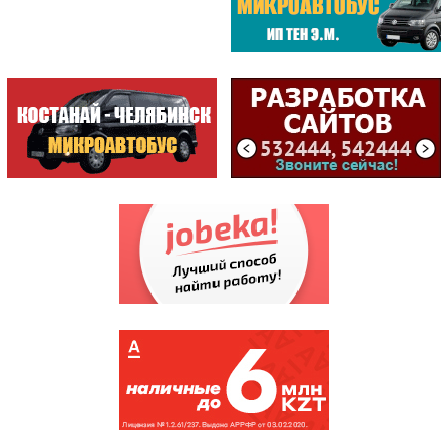
METKO.kz /АГЕНТСТВО ВИЗУ...
СТРОИТЕЛЬ /МАГАЗИН /ИП К...
ЦЕНТРАЛ /БИЛЬЯРДНЫЙ КЛУБ
САМЫЕ ПОСЕЩАЕМЫЕ
ЦЕНТР
ОБСЛУЖИВАНИЯ...
(198809)
ГККП "Дворец спорт...
(174883)
АСТЫКЖАН /СУПЕРМАР...
(171384)
СПЕЦИАЛИЗИРОВАННЫЙ...
(144044)
НАЛОГОВОЕ УПРАВЛЕН...
(135795)
КИНОТЕАТР КАЗАХСТАН
(121348)
АКВАПАРК
(107556)