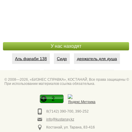
У нас находят
Аль фараби 138
Сидр
держатель для душа
Абая 42
Интим услуги
битум мастика
© 2008—2026, «БИЗНЕС СПРАВКА», КОСТАНАЙ, Все права защищены ©
При использовании материалов ссылка обязательна.
Спа для мужчин
Горно он
Фото дверей Марк
Сеть аптек забота
8(7142) 390-700, 390-252
info@kustanay.kz
Костанай, ул. Тарана, 83-416