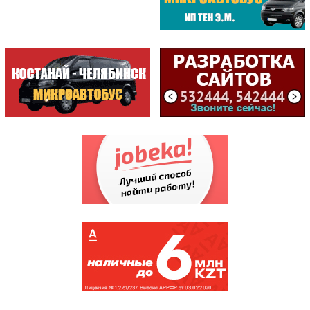
СТРОИТЕЛЬ /МАГАЗИН /ИП К...
ЦЕНТРАЛ /БИЛЬЯРДНЫЙ КЛУБ
САМЫЕ ПОСЕЩАЕМЫЕ
ЦЕНТР
ОБСЛУЖИВАНИЯ...
(198803)
ГККП "Дворец спорт...
(174880)
АСТЫКЖАН /СУПЕРМАР...
(171382)
СПЕЦИАЛИЗИРОВАННЫЙ...
(144041)
НАЛОГОВОЕ УПРАВЛЕН...
(135790)
КИНОТЕАТР КАЗАХСТАН
(121345)
АКВАПАРК
(107552)