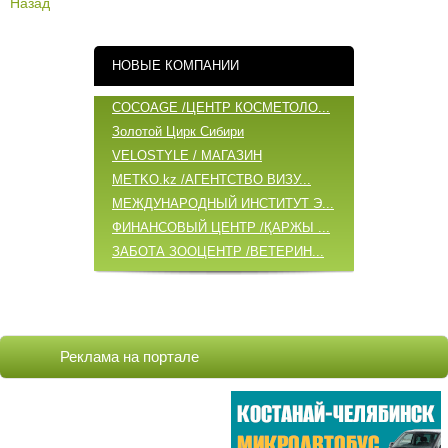
Назад
НОВЫЕ КОМПАНИИ
COCOAGE /ЦЕНТР КОСМЕТОЛО...
Золотой Цирк Сибири
VELOSTYLE / МАГАЗИН
METKO.kz /АГЕНТСТВО ВИЗУ...
МЕЖДУНАРОДНЫЙ ИНСТИТУТ Э...
ФИНАНСОВЫЙ ЦЕНТР /ҚАРЖЫ ...
ЗАБОТА ЗООЦЕНТР /ВЕТЕРИН...
ОБНОВЛЕННЫЕ КОМПАНИИ
COCOAGE /ЦЕНТР КОСМЕТОЛО...
Реклама на портале
БАБИЧ А.А. /ИП
ВИТА ЦЕНТР / VITA ЦЕНТР/...
VELOSTYLE / МАГАЗИН
METKO.kz /АГЕНТСТВО ВИЗУ...