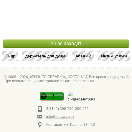
У нас находят
Сидр
держатель для душа
Абая 42
Интим услуги
битум мастика
Спа для мужчин
Горно он
© 2008—2026, «БИЗНЕС СПРАВКА», КОСТАНАЙ, Все права защищены ©
При использовании материалов ссылка обязательна.
Фото дверей Марк
Сеть аптек забота
Фото дверей
8(7142) 390-700, 390-252
info@kustanay.kz
Костанай, ул. Тарана, 83-416