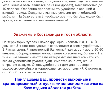
домиков имеются кровати, холодильники, зона отдыха и мангал.
Украшением базы является баня (на дровах), вместимостью до
10 человек. Особенно прелестны эти удобства в осенний и
зимний период. Созданы отличные условия для любителей
рыбалки.
На базе есть всё необходимое что бы Ваш отдых был
ярким, насыщенным и запоминающимся!
Уважаемые Костанайцы и гости области.
На территории турбазы начал функционировать ГОСТЕВОЙ
дом, это 3-х этажное здание с отоплением и всеми удобствами.
1-й этаж-уютный, просторный банкетный зал вместимость 50-60
человек, оборудованная кухня, туалет со всеми удобствами. На
2-м и 3-м этажах имеются по четыре 4-х местных комнаты со
всеми удобствами (туалет, душ). Имеется зона отдыха на
открытом воздухе. Очень удобен этот дом для проведения
массовых семейных и корпоративных мероприятий. Стоимость
- от 2 000 тенге за человека.
Приглашаем Вас, провести выходные и
кратковременный отпуск в живописном местечке на
базе отдыха «Золотая рыбка».