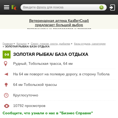
Ветеринарная аптека КазВетСнаб
предлагает большой выбор
ветеринарных препаратов и товаров
Алюминиевые окна, витражи,
для животных.
фасадное остекление,
вентиляционные люки и зенитные
Микроавтобусы в Челябинск утром и
фонари из профиля СИАЛ (Россия)
Главная
»
Каталог
»
Спорт, туризм, охота, рыбалка
»
базы отдыха, санатории
вечером
»
ЗОЛОТАЯ РЫБКА/ БАЗА ОТДЫХА
Cocoage - европейская косметология
ЗОЛОТАЯ РЫБКА/ БАЗА ОТДЫХА
Рудный
,
Тобольская трасса, 64 км
На 64 км поворот на полевую дорогу, в сторону Тобола
64 км Тобольской трассы
Круглосуточно
10792 просмотров
Сообщите, что узнали о нас в "Бизнес Справке"