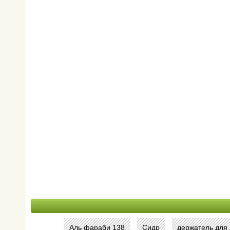
ЦЕНТР
ОБСЛУЖИВАНИЯ...
(198815)
ГККП "Дворец спорт...
(174892)
АСТЫКЖАН /СУПЕРМАР...
(171397)
СПЕЦИАЛИЗИРОВАННЫЙ...
(144059)
НАЛОГОВОЕ УПРАВЛЕН...
(135807)
КИНОТЕАТР КАЗАХСТАН
(121354)
АКВАПАРК
(107569)
Аль фараби 138
Сидр
держатель для