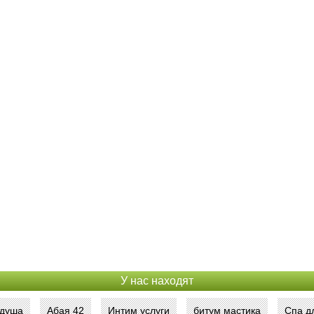
У нас находят
 душа
Абая 42
Интим услуги
битум мастика
Спа д