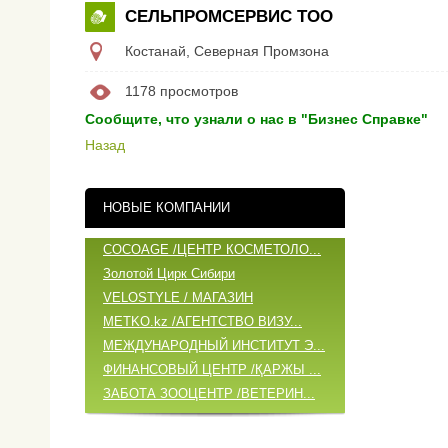
СЕЛЬПРОМСЕРВИС ТОО
Костанай
,
Северная Промзона
1178 просмотров
Сообщите, что узнали о нас в "Бизнес Справке"
Назад
НОВЫЕ КОМПАНИИ
COCOAGE /ЦЕНТР КОСМЕТОЛО...
Золотой Цирк Сибири
VELOSTYLE / МАГАЗИН
METKO.kz /АГЕНТСТВО ВИЗУ...
МЕЖДУНАРОДНЫЙ ИНСТИТУТ Э...
ФИНАНСОВЫЙ ЦЕНТР /ҚАРЖЫ ...
ЗАБОТА ЗООЦЕНТР /ВЕТЕРИН...
САМЫЕ ПОСЕЩАЕМЫЕ