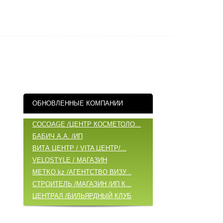
ОБНОВЛЕННЫЕ КОМПАНИИ
COCOAGE /ЦЕНТР КОСМЕТОЛО...
БАБИЧ А.А. /ИП
ВИТА ЦЕНТР / VITA ЦЕНТР/...
VELOSTYLE / МАГАЗИН
METKO.kz /АГЕНТСТВО ВИЗУ...
СТРОИТЕЛЬ /МАГАЗИН /ИП К...
ЦЕНТРАЛ /БИЛЬЯРДНЫЙ КЛУБ