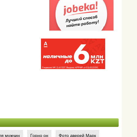
ля мужчин
Горно он
Фото дверей Марк